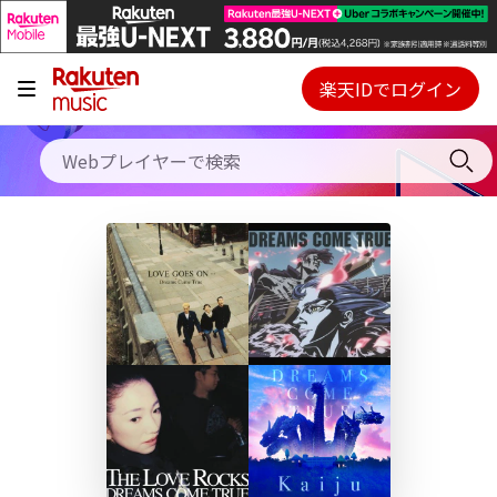
キャンペーン
料金プラン
楽天IDでログイン
Webプレイヤー
使い方
ご契約内容の確認・変更
ヘルプ
初回30日間無料お試し