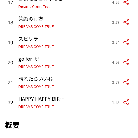
17
4:18
Dreams Come True
笑顔の行方
18
3:57
DREAMS COME TRUE
スピリラ
19
3:14
DREAMS COME TRUE
go for it!
20
4:16
DREAMS COME TRUE
晴れたらいいね
21
3:17
DREAMS COME TRUE
HAPPY HAPPY BIRTHDAY
22
1:15
DREAMS COME TRUE
概要