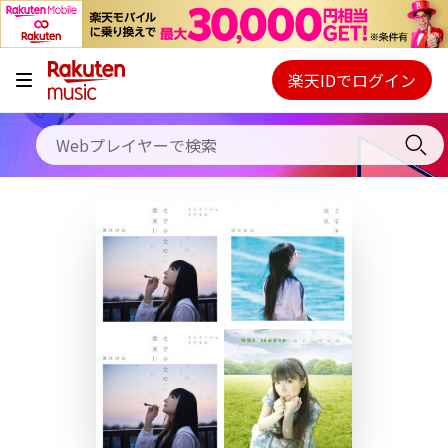
キャンペーン
料金プラン
楽天IDでログイン
Webプレイヤー
使い方
ご契約内容の確認・変更
ヘルプ
初回30日間無料お試し