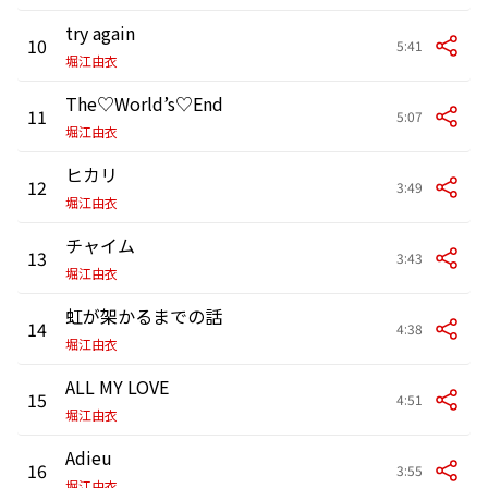
try again
10
5:41
堀江由衣
The♡World’s♡End
11
5:07
堀江由衣
ヒカリ
12
3:49
堀江由衣
チャイム
13
3:43
堀江由衣
虹が架かるまでの話
14
4:38
堀江由衣
ALL MY LOVE
15
4:51
堀江由衣
Adieu
16
3:55
堀江由衣