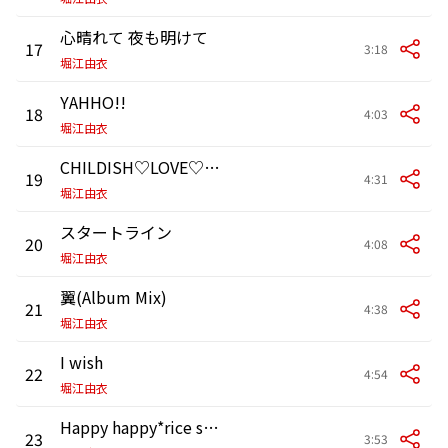
心晴れて 夜も明けて
17
3:18
堀江由衣
YAHHO!!
18
4:03
堀江由衣
CHILDISH♡LOVE♡WORLD
19
4:31
堀江由衣
スタートライン
20
4:08
堀江由衣
翼(Album Mix)
21
4:38
堀江由衣
I wish
22
4:54
堀江由衣
Happy happy*rice shower -type yui-
23
3:53