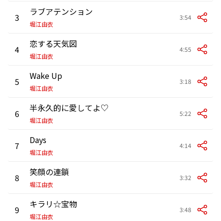
ラブアテンション
3
3:54
堀江由衣
恋する天気図
4
4:55
堀江由衣
Wake Up
5
3:18
堀江由衣
半永久的に愛してよ♡
6
5:22
堀江由衣
Days
7
4:14
堀江由衣
笑顔の連鎖
8
3:32
堀江由衣
キラリ☆宝物
9
3:48
堀江由衣