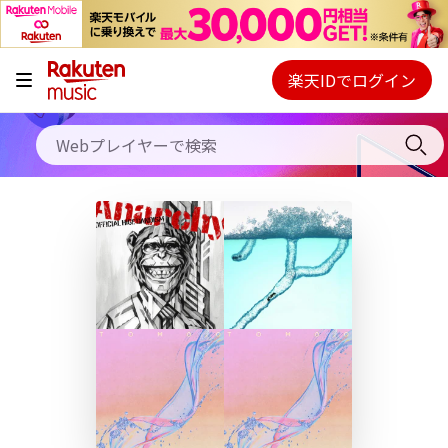
キャンペーン
料金プラン
楽天IDでログイン
Webプレイヤー
使い方
ご契約内容の確認・変更
ヘルプ
初回30日間無料お試し