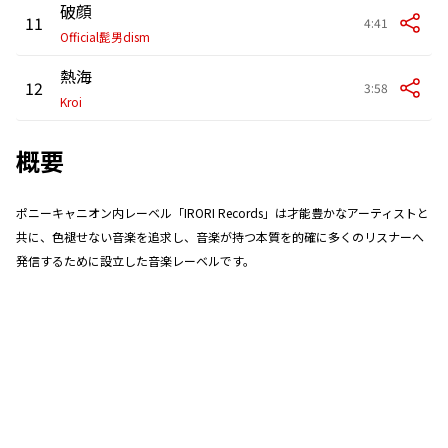
破顔
11
4:41
Official髭男dism
熱海
12
3:58
Kroi
概要
ポニーキャニオン内レーベル「IRORI Records」は才能豊かなアーティストと
共に、色褪せない音楽を追求し、音楽が持つ本質を的確に多くのリスナーへ
発信するために設立した音楽レーベルです。