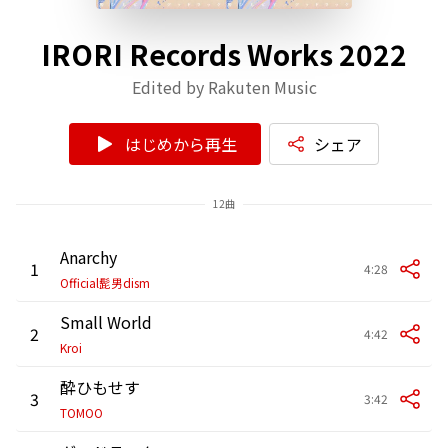
IRORI Records Works 2022
Edited by Rakuten Music
はじめから再生
シェア
12曲
Anarchy
1
4:28
Official髭男dism
Small World
2
4:42
Kroi
酔ひもせす
3
3:42
TOMOO