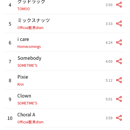
グッドラック
4
3:50
TOMOO
ミックスナッツ
5
3:33
Official髭男dism
i care
6
4:24
Homecomings
Somebody
7
4:00
SOMETIME'S
Pixie
8
5:12
Kroi
Clown
9
5:01
SOMETIME'S
Choral A
10
3:59
Official髭男dism