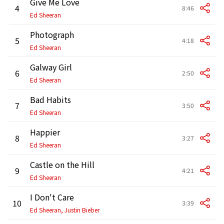
Give Me Love
4
8:46
Ed Sheeran
Photograph
5
4:18
Ed Sheeran
Galway Girl
6
2:50
Ed Sheeran
Bad Habits
7
3:50
Ed Sheeran
Happier
8
3:27
Ed Sheeran
Castle on the Hill
9
4:21
Ed Sheeran
I Don't Care
10
3:39
Ed Sheeran, Justin Bieber