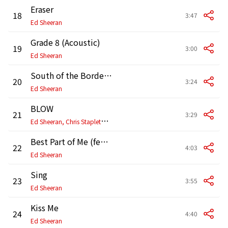
Eraser
18
3:47
Ed Sheeran
Grade 8 (Acoustic)
19
3:00
Ed Sheeran
South of the Border (feat. Camila Cabello & Cardi B)
20
3:24
Ed Sheeran
BLOW
21
3:29
E
d Sheeran, Chris Stapleton, Bruno Mars
Best Part of Me (feat. YEBBA)
22
4:03
Ed Sheeran
Sing
23
3:55
Ed Sheeran
Kiss Me
24
4:40
Ed Sheeran