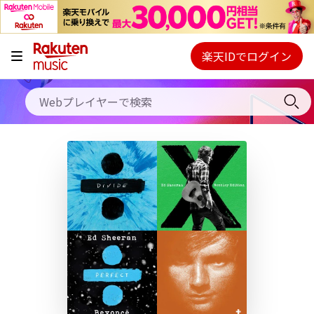
キャンペーン
料金プラン
楽天IDでログイン
Webプレイヤー
使い方
ご契約内容の確認・変更
ヘルプ
初回30日間無料お試し