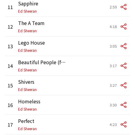
Sapphire
11
2:59
Ed Sheeran
The A Team
12
4:18
Ed Sheeran
Lego House
13
3:05
Ed Sheeran
Beautiful People (feat. Khalid)
14
3:17
Ed Sheeran
Shivers
15
3:27
Ed Sheeran
Homeless
16
3:30
Ed Sheeran
Perfect
17
4:23
Ed Sheeran