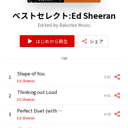
ベストセレクト:Ed Sheeran
Edited by Rakuten Music
はじめから再生
シェア
26曲
Shape of You
1
3:53
Ed Sheeran
Thinking out Loud
2
4:41
Ed Sheeran
Perfect Duet (with Beyoncé)
3
4:19
Ed Sheeran