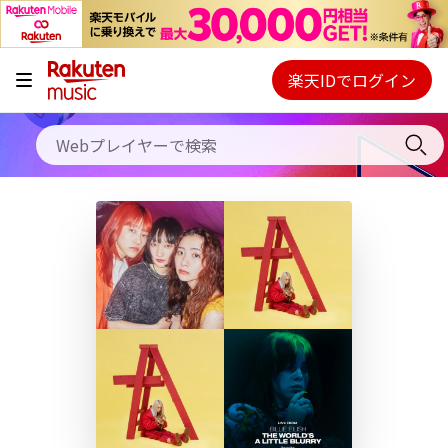
キャンペーン
料金プラン
楽天IDでログイン
Webプレイヤー
使い方
ご契約内容の確認・変更
ヘルプ
初回30日間無料お試し