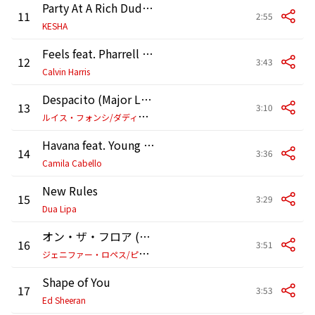
Party At A Rich Dude's House
11
2:55
KESHA
Feels feat. Pharrell Williams,Katy Perry,Big Sean
12
3:43
Calvin Harris
Despacito (Major Lazer & MOSKA Remix)
13
3:10
ル
イス・フォンシ/ダディー・ヤンキー
Havana feat. Young Thug
14
3:36
Camila Cabello
New Rules
15
3:29
Dua Lipa
オン・ザ・フロア (Radio Edit)
16
3:51
ジ
ェニファー・ロペス/ピットブル
Shape of You
17
3:53
Ed Sheeran