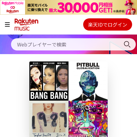
キャンペーン
料金プラン
楽天IDでログイン
Webプレイヤー
使い方
ご契約内容の確認・変更
ヘルプ
初回30日間無料お試し