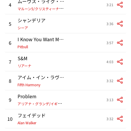
ムーヴス・ライク・ジャガー (スタジオ・レコーディング・フロム・ザ・ボイス・パフォーマンス)
4
3:21
マ
ルーン5/クリスティーナ・アギレラ
シャンデリア
5
3:36
シーア
I Know You Want Me (Calle Ocho)
6
3:57
Pitbull
S&M
7
4:03
リアーナ
アイム・イン・ラヴ・ウィズ・ア・モンスター
8
3:32
Fifth Harmony
Problem
9
3:13
ア
リアナ・グランデ/イギー・アゼリア
フェイデッド
10
3:32
Alan Walker