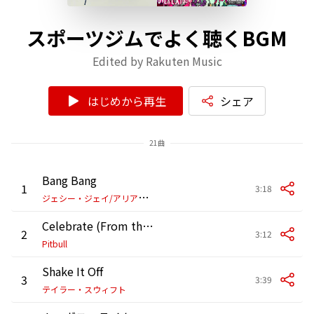
スポーツジムでよく聴くBGM
Edited by Rakuten Music
はじめから再生
シェア
21曲
Bang Bang
1
3:18
ジ
ェシー・ジェイ/アリアナ・グランデ/ニッキー・ミナージュ
Celebrate (From the Original Motion Picture "Penguins of Madagascar")
2
3:12
Pitbull
Shake It Off
3
3:39
テイラー・スウィフト