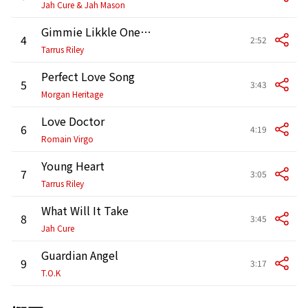
Jah Cure & Jah Mason
Gimmie Likkle One Drop
4
2:52
Tarrus Riley
Perfect Love Song
5
3:43
Morgan Heritage
Love Doctor
6
4:19
Romain Virgo
Young Heart
7
3:05
Tarrus Riley
What Will It Take
8
3:45
Jah Cure
Guardian Angel
9
3:17
T.O.K