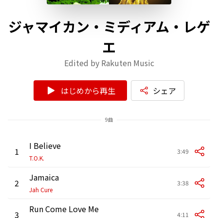
ジャマイカン・ミディアム・レゲ
エ
Edited by Rakuten Music
はじめから再生
シェア
9曲
I Believe
1
3:49
T.O.K.
Jamaica
2
3:38
Jah Cure
Run Come Love Me
3
4:11