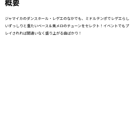
概要
ジャマイカのダンスホール・レゲエのなかでも、ミドルテンポでレゲエらし
いずっしりと重たいベース＆美メロのチューンをセレクト！イベントでもプ
レイされれば間違いなく盛り上がる曲ばかり！