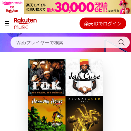
キャンペーン
料金プラン
楽天IDでログイン
Webプレイヤー
使い方
ご契約内容の確認・変更
ヘルプ
初回30日間無料お試し