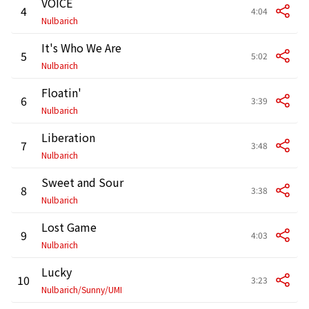
VOICE
4
4:04
Nulbarich
It's Who We Are
5
5:02
Nulbarich
Floatin'
6
3:39
Nulbarich
Liberation
7
3:48
Nulbarich
Sweet and Sour
8
3:38
Nulbarich
Lost Game
9
4:03
Nulbarich
Lucky
10
3:23
Nulbarich/Sunny/UMI