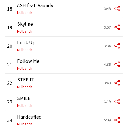
ASH feat. Vaundy
18
3:48
Nulbarich
Skyline
19
3:57
Nulbarich
Look Up
20
3:34
Nulbarich
Follow Me
21
4:36
Nulbarich
STEP IT
22
3:40
Nulbarich
SMILE
23
3:19
Nulbarich
Handcuffed
24
5:09
Nulbarich