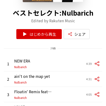
ベストセレクト:Nulbarich
Edited by Rakuten Music
はじめから再生
シェア
26曲
NEW ERA
1
4:39
Nulbarich
ain't on the map yet
2
4:31
Nulbarich
Floatin' Remix feat. GALCHANIE
3
4:05
Nulbarich