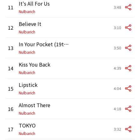
It's All For Us
11
3:48
Nulbarich
Believe It
12
3:10
Nulbarich
In Your Pocket (19th Ave. Remix)
13
3:50
Nulbarich
Kiss You Back
14
4:39
Nulbarich
Lipstick
15
4:04
Nulbarich
Almost There
16
4:18
Nulbarich
TOKYO
17
3:32
Nulbarich