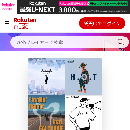
キャンペーン
料金プラン
楽天IDでログイン
Webプレイヤー
使い方
ご契約内容の確認・変更
ヘルプ
初回30日間無料お試し