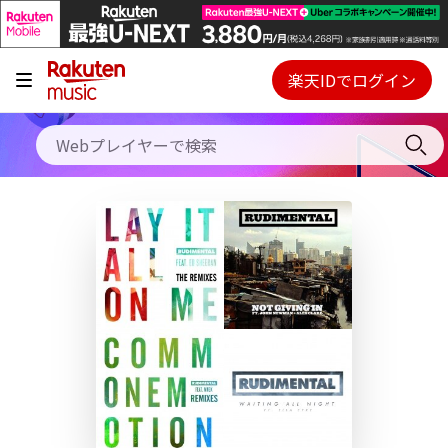
キャンペーン
料金プラン
楽天IDでログイン
Webプレイヤー
使い方
ご契約内容の確認・変更
ヘルプ
初回30日間無料お試し