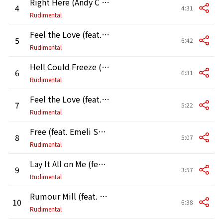
Right Here (Andy C Remix)
4
4:31
Rudimental
Feel the Love (feat. John Newman) (Rudimental VIP)
5
6:42
Rudimental
Hell Could Freeze (Skream Remix)
6
6:31
Rudimental
Feel the Love (feat. John Newman) [Cutline Remix]
7
5:22
Rudimental
Free (feat. Emeli Sandé) [Roy Davis Jr. Remix]
8
5:07
Rudimental
Lay It All on Me (feat. Ed Sheeran) [Calyx & TeeBee Remix]
9
3:57
Rudimental
Rumour Mill (feat. Anne-Marie & Will Heard) [Kyle Watson Remix]
10
6:38
Rudimental