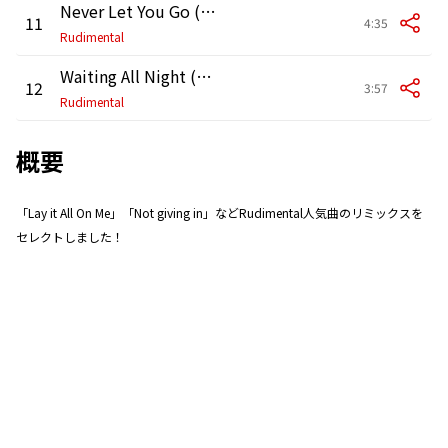
Never Let You Go (SpectraSoul Remix)
11
4:35
Rudimental
Waiting All Night (Clean Bandit Remix)
12
3:57
Rudimental
概要
「Lay it All On Me」「Not giving in」などRudimental人気曲のリミックスを
セレクトしました！