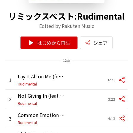
リミックスベスト:Rudimental
Edited by Rakuten Music
はじめから再生
シェア
12曲
Lay It All on Me (feat. Ed Sheeran) [Robin Schulz Extended Remix]
1
6:21
Rudimental
Not Giving In (feat. John Newman & Alex Clare) [Bondax Remix]
2
3:23
Rudimental
Common Emotion (feat. MNEK) [Jenaux Remix]
3
4:13
Rudimental