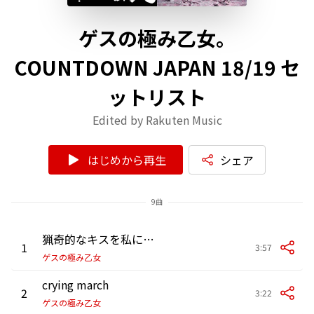
ゲスの極み乙女。
COUNTDOWN JAPAN 18/19 セ
ットリスト
Edited by Rakuten Music
はじめから再生
シェア
9曲
猟奇的なキスを私にして
1
3:57
ゲスの極み乙女
crying march
2
3:22
ゲスの極み乙女