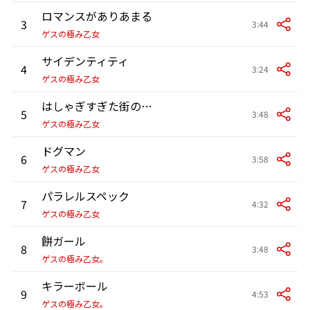
ロマンスがありあまる
3
3:44
ゲスの極み乙女
サイデンティティ
4
3:24
ゲスの極み乙女
はしゃぎすぎた街の中で僕は一人遠回りした
5
3:48
ゲスの極み乙女
ドグマン
6
3:58
ゲスの極み乙女
パラレルスペック
7
4:32
ゲスの極み乙女
餅ガール
8
3:48
ゲスの極み乙女。
キラーボール
9
4:53
ゲスの極み乙女。