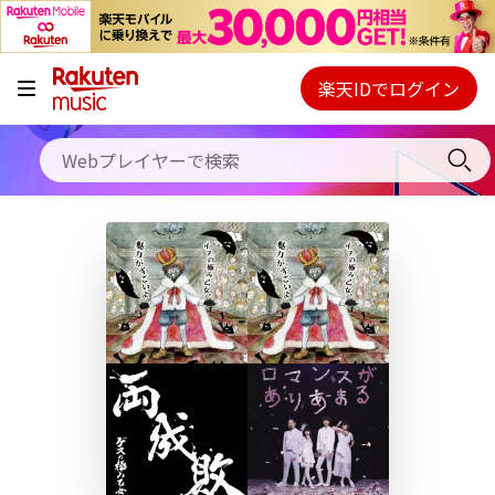
キャンペーン
料金プラン
楽天IDでログイン
Webプレイヤー
使い方
ご契約内容の確認・変更
ヘルプ
初回30日間無料お試し