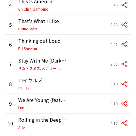
This Is America
4
3:45
Childish Gambino
That's What I Like
5
3:26
Bruno Mars
Thinking out Loud
6
4:41
Ed Sheeran
Stay With Me (Darkchild Version)
7
2:53
サ
ム・スミス/メアリー・J.ブライジ
ロイヤルズ
8
3:10
ロード
We Are Young (feat. Janelle Monáe)
9
4:10
Fun.
Rolling in the Deep (Jamie xx Shuffle)
10
4:17
Adele