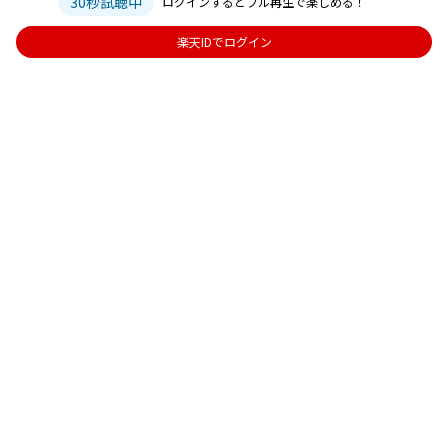
30秒試聴中
ログインするとフル再生で楽しめる！
楽天IDでログイン