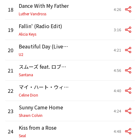
Dance With My Father
18
4:26
Luther Vandross
Fallin' (Radio Edit)
19
3:16
Alicia Keys
Beautiful Day (Live From Slane Castle, Ireland / 2001 / Remastered 2021)
20
4:21
U2
スムーズ feat. ロブ・ト-マス
21
4:56
Santana
マイ・ハート・ウィル・ゴー・オン (ラヴ・テーマ・フロム “タイタニック”)
22
4:40
Celine Dion
Sunny Came Home
23
4:24
Shawn Colvin
Kiss from a Rose
24
4:48
Seal