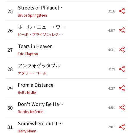
Streets of Philadelphia (Single Edit)
25
3:16
Bruce Springsteen
ホール・ニュー・ワールド
26
4:07
ピ
ーボ・ブライソン/レジーナ・ベル/Disney
Tears in Heaven
27
4:31
Eric Clapton
アンフォゲッタブル
28
3:29
ナタリー・コール
From a Distance
29
4:37
Bette Midler
Don't Worry Be Happy
30
4:51
Bobby McFerrin
Somewhere out There
31
2:01
Barry Mann