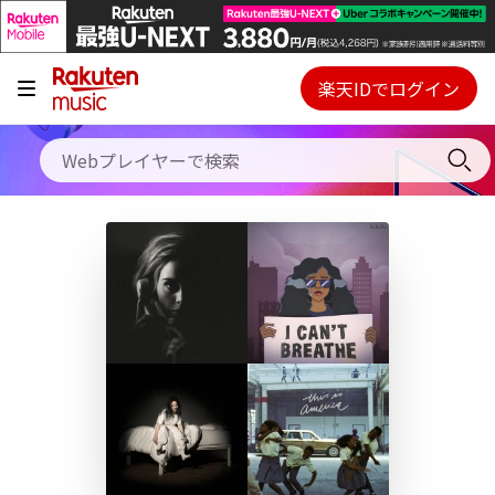
キャンペーン
料金プラン
楽天IDでログイン
Webプレイヤー
使い方
ご契約内容の確認・変更
ヘルプ
初回30日間無料お試し