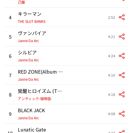
己龍
キラーマン
4
2:52
THE SLUT BANKS
ヴァンパイア
5
4:21
Janne Da Arc
シルビア
6
4:24
Janne Da Arc
RED ZONE(Album Mix)
7
4:10
Janne Da Arc
覚醒ヒロイズム (THE HERO WITHOUT A "NAME")
8
4:18
アンティック-珈琲店-
BLACK JACK
9
4:08
Janne Da Arc
Lunatic Gate
10
4:27