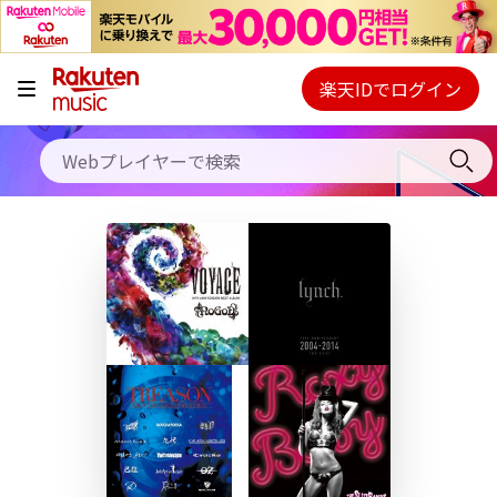
キャンペーン
料金プラン
楽天IDでログイン
Webプレイヤー
使い方
ご契約内容の確認・変更
ヘルプ
初回30日間無料お試し