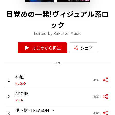
目覚めの一発!ヴィジュアル系ロ
ック
Edited by Rakuten Music
はじめから再生
シェア
10曲
神風
1
4:37
NoGoD
ADORE
2
3:36
lynch.
悦ト鬱 -TREASON Mix-
3
4:01