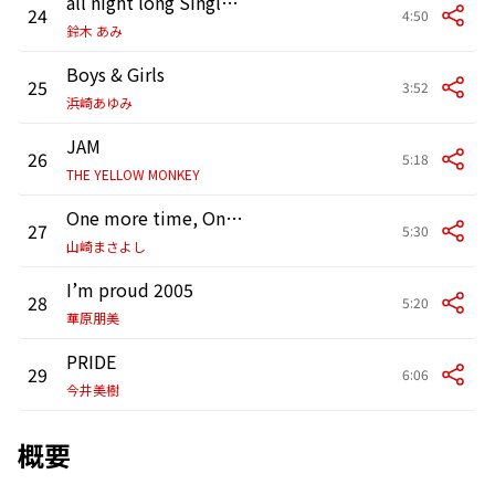
all night long Single Mix (Single Mix)
24
4:50
鈴木 あみ
Boys & Girls
25
3:52
浜崎あゆみ
JAM
26
5:18
THE YELLOW MONKEY
One more time, One more chance
27
5:30
山崎まさよし
I’m proud 2005
28
5:20
華原朋美
PRIDE
29
6:06
今井美樹
概要