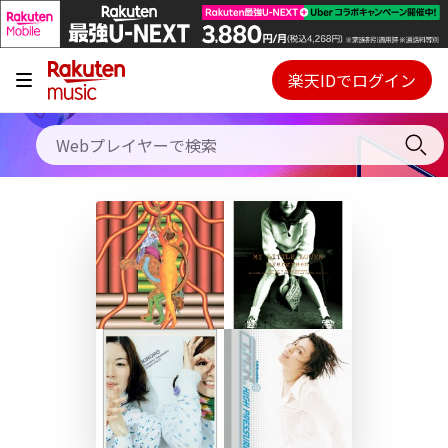
キャンペーン
料金プラン
楽天IDでログイン
Webプレイヤー
使い方
ご契約内容の確認・変更
ヘルプ
初回30日間無料お試し