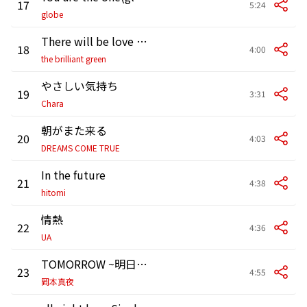
17
5:24
globe
There will be love there -愛のある場所-
18
4:00
the brilliant green
やさしい気持ち
19
3:31
Chara
朝がまた来る
20
4:03
DREAMS COME TRUE
In the future
21
4:38
hitomi
情熱
22
4:36
UA
TOMORROW ~明日の君へ~
23
4:55
岡本真夜