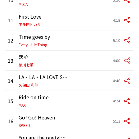
MISIA
First Love
11
4:18
宇多田ヒカル
Time goes by
12
5:10
Every Little Thing
恋心
13
4:00
相川七瀬
LA・LA・LA LOVE SONG with NAOMI CAMPBELL
14
4:46
久保田 利伸
Ride on time
15
4:24
MAX
Go! Go! Heaven
16
5:13
SPEED
You are the one(globe version)