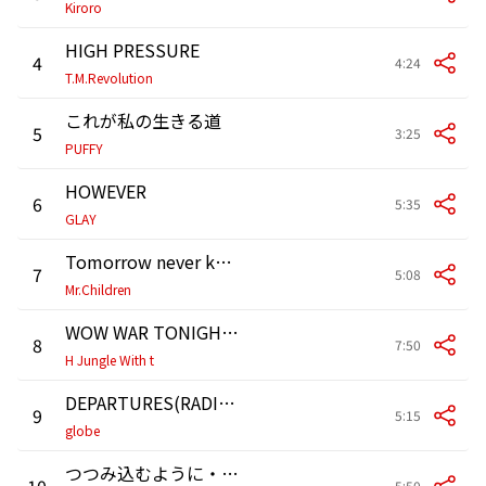
Kiroro
HIGH PRESSURE
4
4:24
T.M.Revolution
これが私の生きる道
5
3:25
PUFFY
HOWEVER
6
5:35
GLAY
Tomorrow never knows
7
5:08
Mr.Children
WOW WAR TONIGHT～時には起こせよムーヴメント～(H Jungle Mix)
8
7:50
H Jungle With t
DEPARTURES(RADIO EDIT)
9
5:15
globe
つつみ込むように・・・
10
5:50