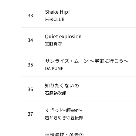
Shake Hip!
33
米米CLUB
Quiet explosion
34
宮野真守
サンライズ・ムーン ～宇宙に行こう～
35
DA PUMP
知りたくないの
36
石原裕次郎
すきっ!～超ver～
37
超ときめき♡宣伝部
津軽海峡・冬景色