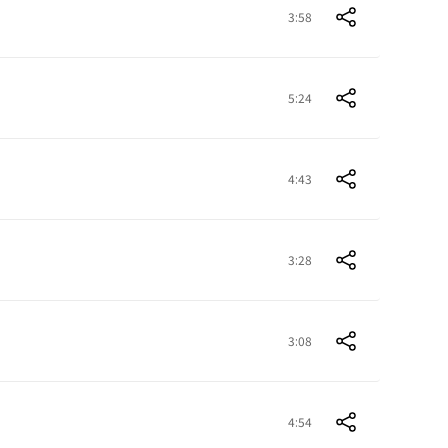
3:58
5:24
4:43
3:28
3:08
4:54