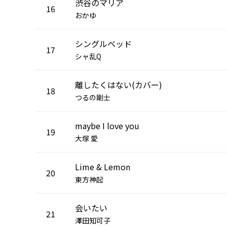
渋谷のマリア
16
おかゆ
シングルベッド
17
シャ乱Q
離したくはない(カバー)
18
つるの剛士
maybe I love you
19
大塚 愛
Lime & Lemon
20
東方神起
会いたい
21
澤田知可子