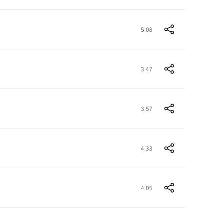
5:08
3:47
3:57
4:33
4:05