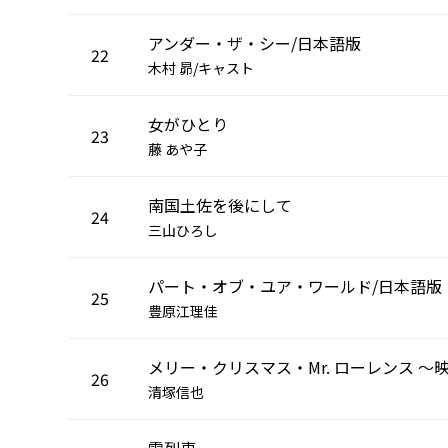
アンダー・ザ・シー/日本語版
22
木村 昴/キャスト
女がひとり
23
藤 あや子
南国土佐を後にして
24
三山ひろし
パート・オブ・ユア・ワールド/日本語版
25
豊原江理佳
26
清塚信也
雪列車