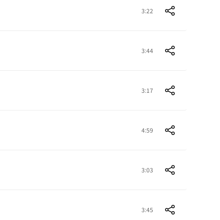
3:22
3:44
3:17
4:59
3:03
3:45