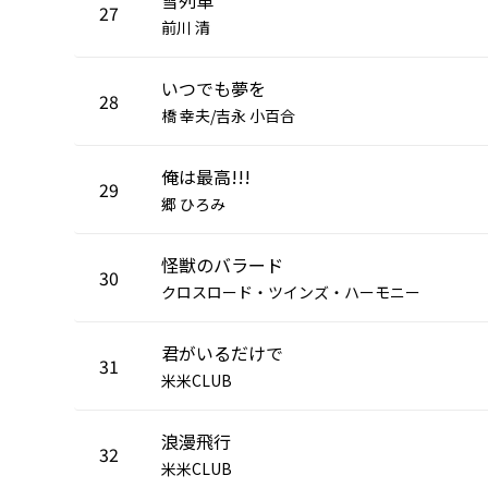
27
前川 清
いつでも夢を
28
橋 幸夫/吉永 小百合
俺は最高!!!
29
郷 ひろみ
怪獣のバラード
30
クロスロード・ツインズ・ハーモニー
君がいるだけで
31
米米CLUB
浪漫飛行
32
米米CLUB