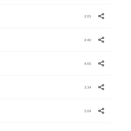
3:05
4:40
4:05
3:34
5:04