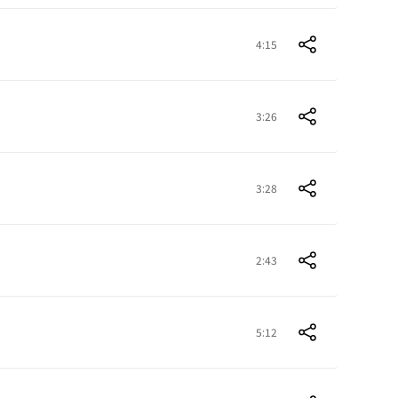
4:15
3:26
3:28
2:43
5:12