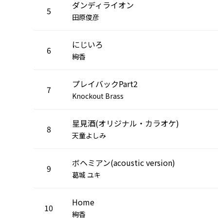
ダンディライオン
5
田原俊彦
にじいろ
6
絢香
プレイバックPart2
7
Knockout Brass
星見酒(オリジナル・カラオケ)
8
天童よしみ
ボヘミアン(acoustic version)
9
葛城 ユキ
Home
10
絢香