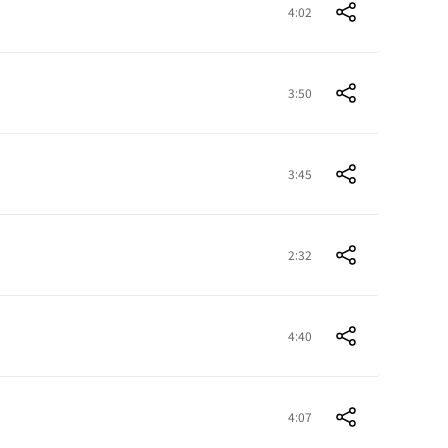
4:02
3:50
3:45
2:32
4:40
4:07