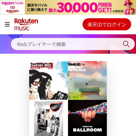
キャンペーン
料金プラン
楽天IDでログイン
Webプレイヤー
使い方
ご契約内容の確認・変更
ヘルプ
初回30日間無料お試し