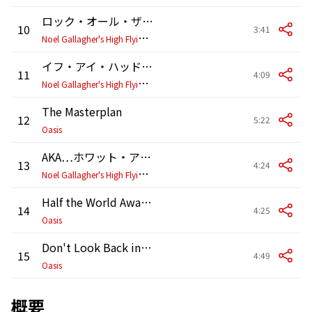
ロック・オール・ザ・ドアーズ
10
3:41
N
oel Gallagher's High Flying Birds
イフ・アイ・ハッド・ア・ガン
11
4:09
N
oel Gallagher's High Flying Birds
The Masterplan
12
5:22
Oasis
AKA…ホワット・ア・ライフ!
13
4:24
N
oel Gallagher's High Flying Birds
Half the World Away (Remastered)
14
4:25
Oasis
Don't Look Back in Anger (Remastered)
15
4:49
Oasis
概要