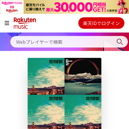
キャンペーン
料金プラン
楽天IDでログイン
Webプレイヤー
使い方
ご契約内容の確認・変更
ヘルプ
初回30日間無料お試し