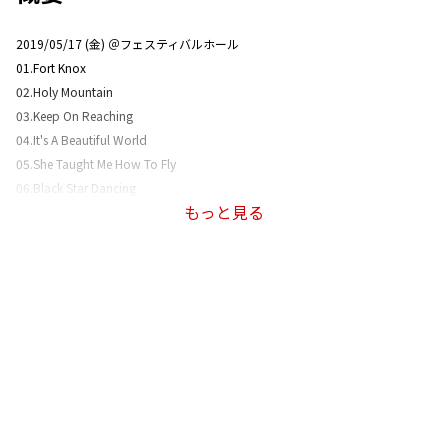
2019/05/17 (金) ＠フェスティバルホール
01.Fort Knox
02.Holy Mountain
03.Keep On Reaching
04.It's A Beautiful World
05.She Taught Me How To Fly
06.Black Star Dancing
もっと見る
07.Talk Tonight[Oasis]
08.The Importance Of Being Idle[Oasis]
09.Little By Little[Oasis]
10.Dead In The Water
11.Everybody's On The Run
12.Lock All The Doors
13.If I Had a Gun…
14.Whatever[Oasis]
15.The Masterplan[Oasis]
16.Wonderwall[Oasis]