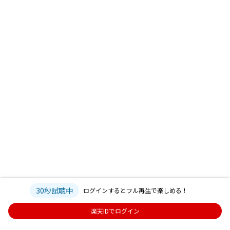
17.Stop Crying Your Heart Out[Oasis]
18.AKA... What A Life!
19.Half The World Away[Oasis]
20.Don't Look Back In Anger[Oasis]
21.All You Need Is Love[The Beatles]
※一部、未配信楽曲が含まれております。
30秒試聴中
ログインするとフル再生で楽しめる！
楽天IDでログイン