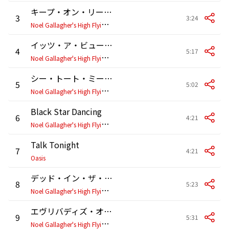
キープ・オン・リーチング
3
3:24
N
oel Gallagher's High Flying Birds
イッツ・ア・ビューティフル・ワールド
4
5:17
N
oel Gallagher's High Flying Birds
シー・トート・ミー・ハウ・トゥ・フライ
5
5:02
N
oel Gallagher's High Flying Birds
Black Star Dancing
6
4:21
N
oel Gallagher's High Flying Birds
Talk Tonight
7
4:21
Oasis
デッド・イン・ザ・ウォーター (Live at RTE 2FM Studios, Dublin)
8
5:23
N
oel Gallagher's High Flying Birds
エヴリバディズ・オン・ザ・ラン
9
5:31
N
oel Gallagher's High Flying Birds