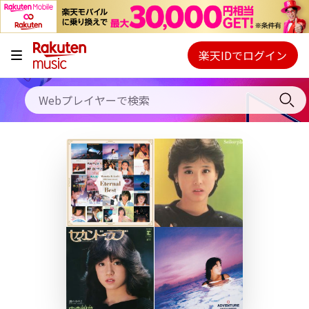
キャンペーン
料金プラン
楽天IDでログイン
Webプレイヤー
使い方
ご契約内容の確認・変更
ヘルプ
初回30日間無料お試し