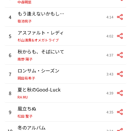
中森明菜
もう逢えないかもしれない
4
4:14
菊池桃子
アスファルト・レディ
5
4:02
杉山清貴&オメガトライブ
秋からも、そばにいて
6
4:37
南野 陽子
ロンサム・シーズン
7
3:43
岡田有希子
夏と秋のGood-Luck
8
4:39
RA MU
風立ちぬ
9
4:35
松田 聖子
冬のアルバム
10
3:24