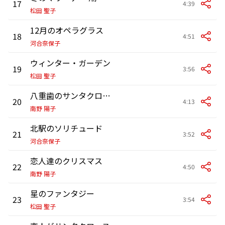
17
4:39
松田 聖子
12月のオペラグラス
18
4:51
河合奈保子
ウィンター・ガーデン
19
3:56
松田 聖子
八重歯のサンタクロース
20
4:13
南野 陽子
北駅のソリチュード
21
3:52
河合奈保子
恋人達のクリスマス
22
4:50
南野 陽子
星のファンタジー
23
3:54
松田 聖子