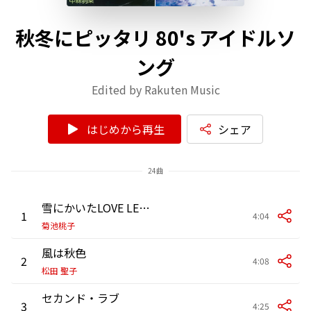
秋冬にピッタリ 80's アイドルソ
ング
Edited by Rakuten Music
はじめから再生
シェア
24曲
雪にかいたLOVE LETTER (2024 Remaster)
1
4:04
菊池桃子
風は秋色
2
4:08
松田 聖子
セカンド・ラブ
3
4:25