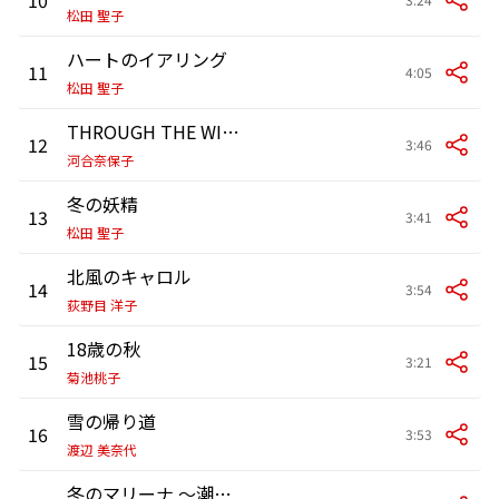
松田 聖子
ハートのイアリング
11
4:05
松田 聖子
THROUGH THE WINDOW～月に降る雪～
12
3:46
河合奈保子
冬の妖精
13
3:41
松田 聖子
北風のキャロル
14
3:54
荻野目 洋子
18歳の秋
15
3:21
菊池桃子
雪の帰り道
16
3:53
渡辺 美奈代
冬のマリーナ 〜潮風に乗せて