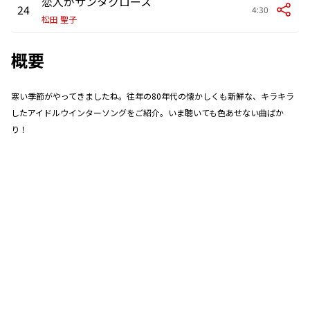
恋人がサンタクロース
24
4:30
松田 聖子
概要
寒い季節がやってきましたね。往年の80年代の懐かしくも新鮮な、キラキラ
したアイドルウインターソングをご紹介。いま聴いても色あせない曲ばか
り！