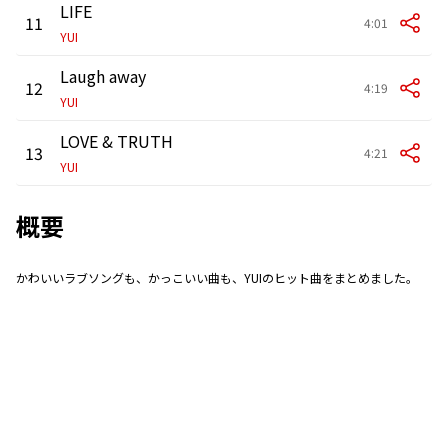
LIFE
11
4:01
YUI
Laugh away
12
4:19
YUI
LOVE & TRUTH
13
4:21
YUI
概要
かわいいラブソングも、かっこいい曲も、YUIのヒット曲をまとめました。