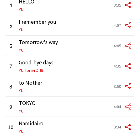
HELLO
4
3:35
YUI
I remember you
5
4:07
YUI
Tomorrow's way
6
4:45
YUI
Good-bye days
7
4:35
YUI for 雨音 薫
to Mother
8
3:50
YUI
TOKYO
9
4:04
YUI
Namidairo
10
3:34
YUI