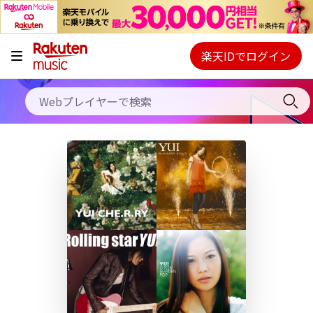
キャンペーン
料金プラン
楽天IDでログイン
Webプレイヤー
使い方
ご契約内容の確認・変更
ヘルプ
初回30日間無料お試し