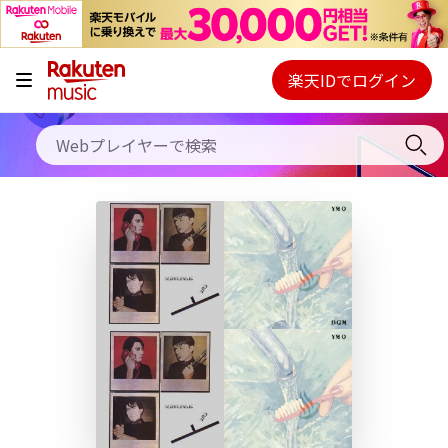
キャンペーン
料金プラン
楽天IDでログイン
Webプレイヤー
使い方
ご契約内容の確認・変更
ヘルプ
初回30日間無料お試し