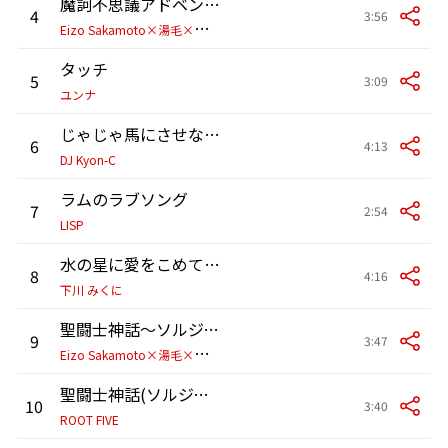
魔訶不思議アドベンチャー!
4
3:56
E
izo Sakamoto×湯毛×高濱祐輔
タッチ
5
3:09
ユンナ
じゃじゃ馬にさせないで(らんま1/2オープニングテーマ)feat.405(カバー)
6
4:13
DJ Kyon-C
ラムのラブソング
7
2:54
LISP
水の星に愛をこめて(カバー)
8
4:16
下川 みくに
聖闘士神話～ソルジャー・ドリーム～
9
3:47
E
izo Sakamoto×湯毛×高濱祐輔
聖闘士神話(ソルジャードリーム)
10
3:40
ROOT FIVE