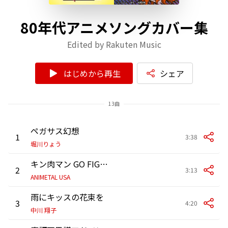
80年代アニメソングカバー集
Edited by Rakuten Music
はじめから再生
シェア
13曲
ペガサス幻想
1
3:38
堀川りょう
キン肉マン GO FIGHT!
2
3:13
ANIMETAL USA
雨にキッスの花束を
3
4:20
中川 翔子