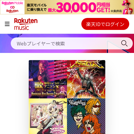
キャンペーン
料金プラン
楽天IDでログイン
Webプレイヤー
使い方
ご契約内容の確認・変更
ヘルプ
初回30日間無料お試し