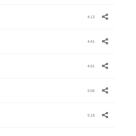
4:13
4:41
4:01
5:06
5:18