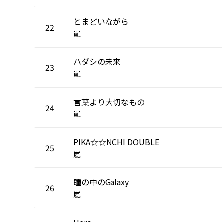
とまどいながら
22
嵐
ハダシの未来
23
嵐
言葉より大切なもの
24
嵐
PIKA☆☆NCHI DOUBLE
25
嵐
瞳の中のGalaxy
26
嵐
Hero