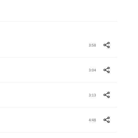
3:58
3:04
3:13
4:48