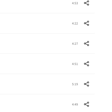
4:53
4:22
4:27
4:51
5:19
4:49