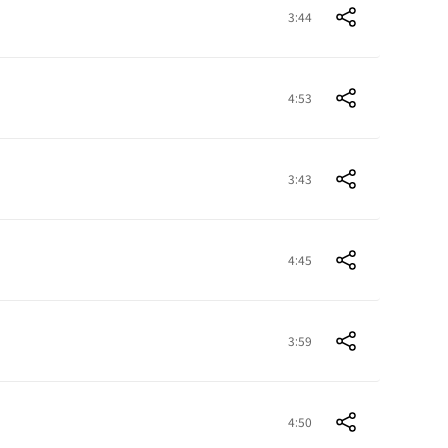
3:44
4:53
3:43
4:45
3:59
4:50