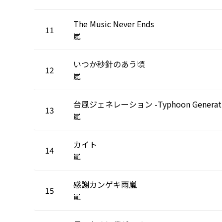
The Music Never Ends
11
嵐
いつか秒針のあう頃
12
嵐
13
嵐
カイト
14
嵐
感謝カンゲキ雨嵐
15
嵐