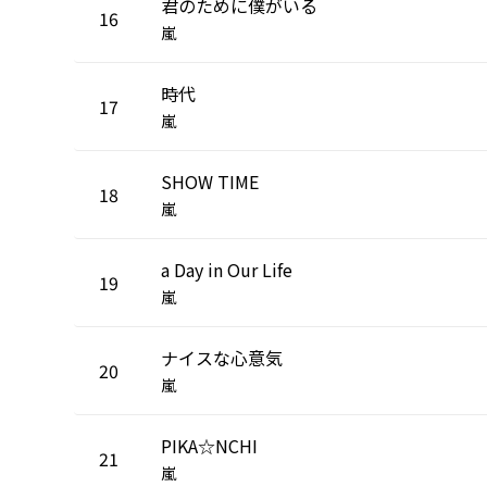
君のために僕がいる
16
嵐
時代
17
嵐
SHOW TIME
18
嵐
a Day in Our Life
19
嵐
ナイスな心意気
20
嵐
PIKA☆NCHI
21
嵐