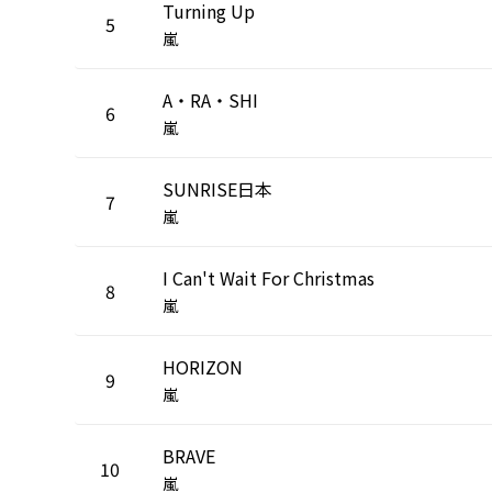
Turning Up
5
嵐
A・RA・SHI
6
嵐
SUNRISE日本
7
嵐
I Can't Wait For Christmas
8
嵐
HORIZON
9
嵐
BRAVE
10
嵐