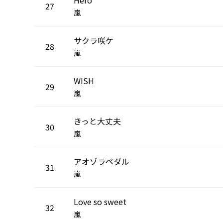
27
嵐
サクラ咲ケ
28
嵐
WISH
29
嵐
きっと大丈夫
30
嵐
アオゾラペダル
31
嵐
Love so sweet
32
嵐