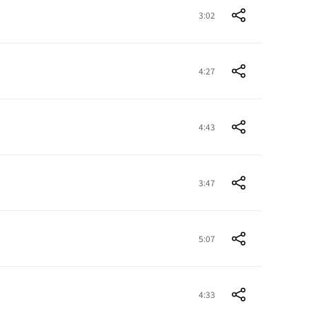
3:02
4:27
4:43
3:47
5:07
4:33