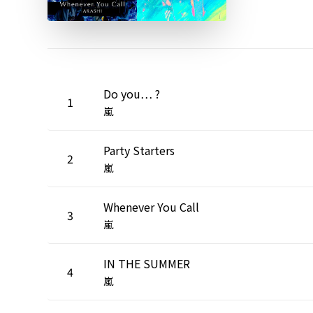
Do you… ?
1
嵐
Party Starters
2
嵐
Whenever You Call
3
嵐
IN THE SUMMER
4
嵐