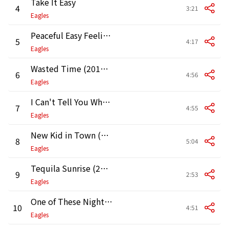
Take It Easy
4
3:21
Eagles
Peaceful Easy Feeling (2013 Remaster)
5
4:17
Eagles
Wasted Time (2013 Remaster)
6
4:56
Eagles
I Can't Tell You Why (2013 Remaster)
7
4:55
Eagles
New Kid in Town (2013 Remaster)
8
5:04
Eagles
Tequila Sunrise (2013 Remaster)
9
2:53
Eagles
One of These Nights (2013 Remaster)
10
4:51
Eagles