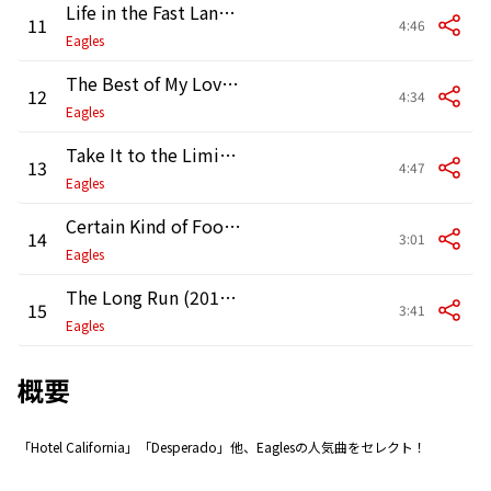
Life in the Fast Lane (2013 Remaster)
11
4:46
Eagles
The Best of My Love (2013 Remaster)
12
4:34
Eagles
Take It to the Limit (2013 Remaster)
13
4:47
Eagles
Certain Kind of Fool (2013 Remaster)
14
3:01
Eagles
The Long Run (2013 Remaster)
15
3:41
Eagles
概要
「Hotel California」「Desperado」他、Eaglesの人気曲をセレクト！