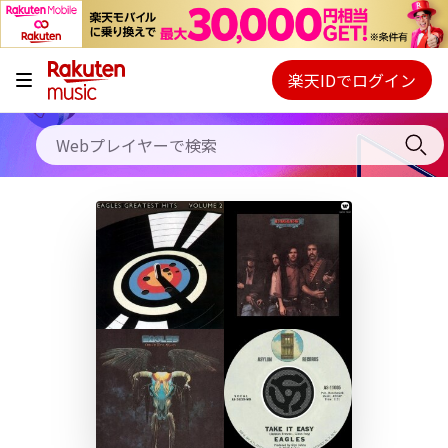
キャンペーン
料金プラン
楽天IDでログイン
Webプレイヤー
使い方
ご契約内容の確認・変更
ヘルプ
初回30日間無料お試し