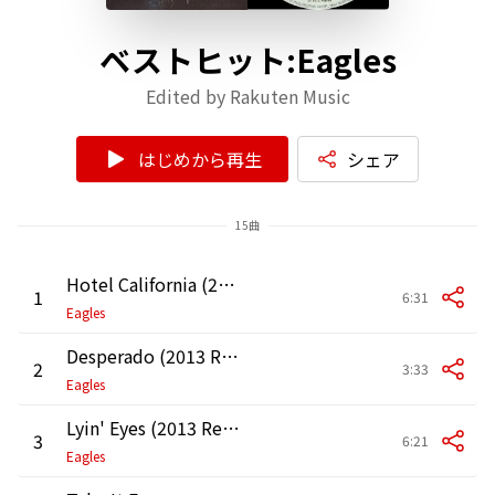
ベストヒット:Eagles
Edited by Rakuten Music
はじめから再生
シェア
15曲
Hotel California (2013 Remaster)
1
6:31
Eagles
Desperado (2013 Remaster)
2
3:33
Eagles
Lyin' Eyes (2013 Remaster)
3
6:21
Eagles