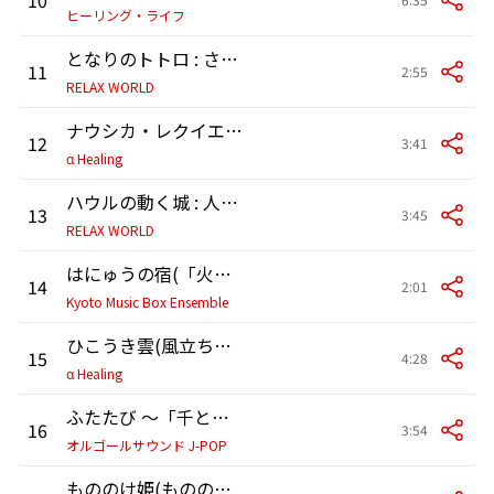
ヒーリング・ライフ
となりのトトロ : さんぽ
11
2:55
RELAX WORLD
ナウシカ・レクイエム(風の谷のナウシカより)
12
3:41
α Healing
ハウルの動く城 : 人生のメリーゴーランド
13
3:45
RELAX WORLD
はにゅうの宿(「火垂るの墓」より)オルゴール
14
2:01
Kyoto Music Box Ensemble
ひこうき雲(風立ちぬより)
15
4:28
α Healing
ふたたび ～「千と千尋の神隠し」より～ -リラックスサウンド- (オルゴール)
16
3:54
オルゴールサウンド J-POP
もののけ姫(もののけ姫より)