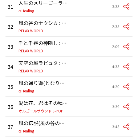
人生のメリーゴーランド(ハウルの動く城より)
31
3:33
α Healing
風の谷のナウシカ : 風の伝説
32
2:35
RELAX WORLD
千と千尋の神隠し : あの夏へ
33
2:09
RELAX WORLD
天空の城ラピュタ : 君をのせて
34
4:33
RELAX WORLD
風の通り道(となりのトトロより)
35
4:20
α Healing
愛は花、君はその種子 ～「おもひでぽろぽろ」より～ (アンティークオルゴール)
36
3:39
オルゴールサウンド J-POP
風の伝説(風の谷のナウシカより)
37
3:43
α Healing