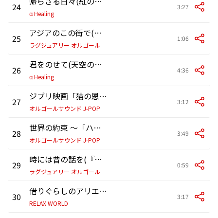
帰らざる日々(紅の豚より)
24
3:27
α Healing
アジアのこの街で(『平成狸合戦ぽんぽこ』より)(オルゴール)
25
1:06
ラグジュアリー オルゴール
君をのせて(天空の城ラピュタより)
26
4:36
α Healing
ジブリ映画「猫の恩返し」より～ 風になる (オルゴール)
27
3:12
オルゴールサウンド J-POP
世界の約束 ～「ハウルの動く城」より～ -リラックスオルゴ-ル-
28
3:49
オルゴールサウンド J-POP
時には昔の話を(『紅の豚』より)(オルゴール)
29
0:59
ラグジュアリー オルゴール
借りぐらしのアリエッティ : Arrietty’s song
30
3:17
RELAX WORLD