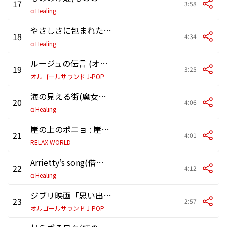
17
3:58
α Healing
やさしさに包まれたなら(魔女の宅急便より)
18
4:34
α Healing
ルージュの伝言 (オルゴール)
19
3:25
オルゴールサウンド J-POP
海の見える街(魔女の宅急便より)
20
4:06
α Healing
崖の上のポニョ : 崖の上のポニョ
21
4:01
RELAX WORLD
Arrietty’s song(借りぐらしのアリエッティより)
22
4:12
α Healing
ジブリ映画「思い出のマーニー」より～ Fine On The Outside (オルゴール)
23
2:57
オルゴールサウンド J-POP