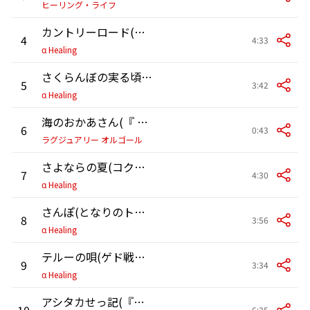
ヒーリング・ライフ
カントリーロード(耳をすませばより)
4
4:33
α Healing
さくらんぼの実る頃(紅の豚より)
5
3:42
α Healing
海のおかあさん(『 崖の上のポニョ』より)(オルゴール)
6
0:43
ラグジュアリー オルゴール
さよならの夏(コクリコ坂より)
7
4:30
α Healing
さんぽ(となりのトトロより)
8
3:56
α Healing
テルーの唄(ゲド戦記より)
9
3:34
α Healing
アシタカせっ記(『もののけ姫』より)(オルゴール)
10
6:35