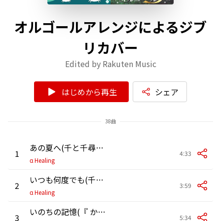
オルゴールアレンジによるジブ
リカバー
Edited by Rakuten Music
はじめから再生
シェア
38曲
あの夏へ(千と千尋の神隠しより)
1
4:33
α Healing
いつも何度でも(千と千尋の神隠しより)
2
3:59
α Healing
いのちの記憶(『 かぐや姫の物語』より)(オルゴール)
3
5:34