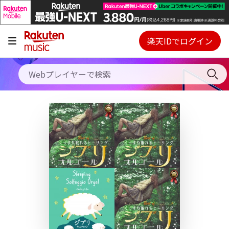
キャンペーン
料金プラン
楽天IDでログイン
Webプレイヤー
使い方
ご契約内容の確認・変更
ヘルプ
初回30日間無料お試し