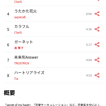
ClariS
うたかた花火
4
6:00
supercell
カラフル
5
4:30
ClariS
ガーネット
6
5:17
奥 華子
未来形Answer
7
4:04
TRUSTRICK
ハートリアライズ
8
4:53
Tia
概要
「secret of my heart」「恋愛サーキュレーション」など、恋愛系を中心とし