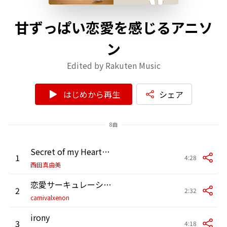
甘ずっぱい恋愛を感じるアニソ
ン
Edited by Rakuten Music
はじめから再生
シェア
8曲
Secret of my Heart (名探偵コナン ED)
1
4:28
西田真由美
恋愛サーキュレーション
2
2:32
carnivalxenon
irony
3
4:18