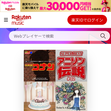
キャンペーン
料金プラン
楽天IDでログイン
Webプレイヤー
使い方
ご契約内容の確認・変更
ヘルプ
初回30日間無料お試し