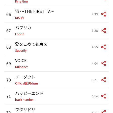
King Gnu
猫 〜THE FIRST TAKE ver.〜
66
4:33
DISH//
パプリカ
67
3:28
Foorin
愛をこめて花束を
68
4:55
Superfly
VOICE
69
4:04
Nulbarich
ノーダウト
70
3:21
Official髭男dism
ハッピーエンド
71
5:14
back number
ワタリドリ
72
4:11