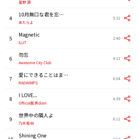
星野 源
10月無口な君を忘れる
4
5:32
あたらよ
Magnetic
5
2:40
ILLIT
勿忘
6
4:11
Awesome City Club
愛にできることはまだあるかい
7
6:54
RADWIMPS
I LOVE...
8
4:39
Official髭男dism
世界中の隣人よ
9
6:11
乃木坂46
Shining One
10
4:04