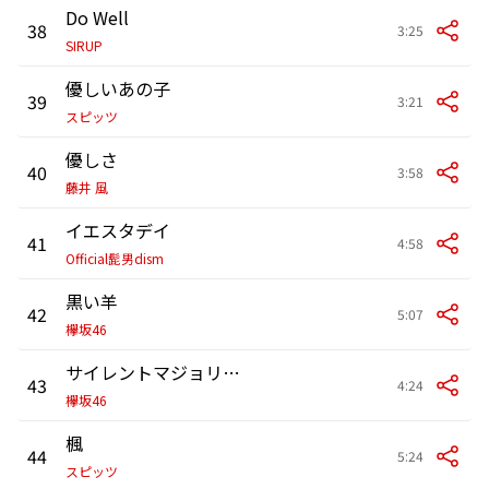
Do Well
38
3:25
SIRUP
優しいあの子
39
3:21
スピッツ
優しさ
40
3:58
藤井 風
イエスタデイ
41
4:58
Official髭男dism
黒い羊
42
5:07
欅坂46
サイレントマジョリティー
43
4:24
欅坂46
楓
44
5:24
スピッツ