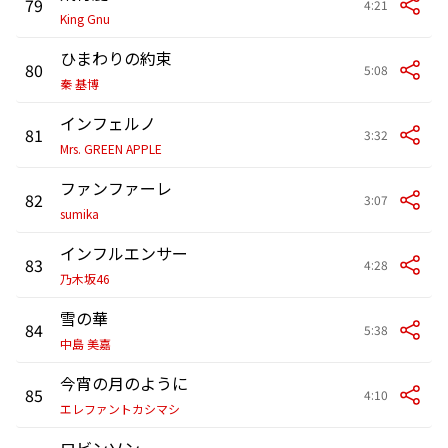
79
4:21
King Gnu
ひまわりの約束
80
5:08
秦 基博
インフェルノ
81
3:32
Mrs. GREEN APPLE
ファンファーレ
82
3:07
sumika
インフルエンサー
83
4:28
乃木坂46
雪の華
84
5:38
中島 美嘉
今宵の月のように
85
4:10
エレファントカシマシ
ロビンソン