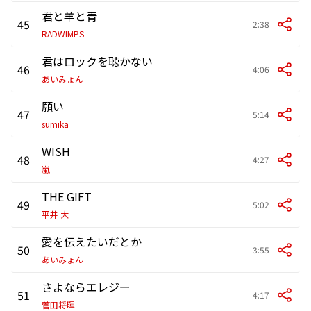
君と羊と青
45
2:38
RADWIMPS
君はロックを聴かない
46
4:06
あいみょん
願い
47
5:14
sumika
WISH
48
4:27
嵐
THE GIFT
49
5:02
平井 大
愛を伝えたいだとか
50
3:55
あいみょん
さよならエレジー
51
4:17
菅田将暉