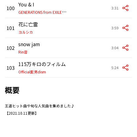
You & I
100
3:31
G
ENERATIONS from EXILE TRIBE
花に亡霊
101
3:59
ヨルシカ
snow jam
102
3:04
Rin音
115万キロのフィルム
103
5:24
Official髭男dism
概要
王道ヒット曲や旬な人気曲を集めました♪
【2021.10.11更新】