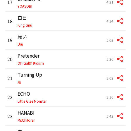
17
4:21
YOASOBI
白日
18
4:34
King Gnu
願い
19
5:02
Uru
Pretender
20
5:26
Official髭男dism
Turning Up
21
3:02
嵐
ECHO
22
3:36
Little Glee Monster
HANABI
23
5:42
Mr.Children