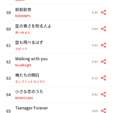
前前前世
59
4:35
RADWIMPS
空の青さを知る人よ
60
5:04
あいみょん
空も飛べるはず
61
4:31
スピッツ
Walking with you
62
3:43
Novelbright
俺たちの明日
63
6:15
エレファントカシマシ
小さな恋のうた
64
3:42
MONGOL800
Teenager Forever
65
3:09