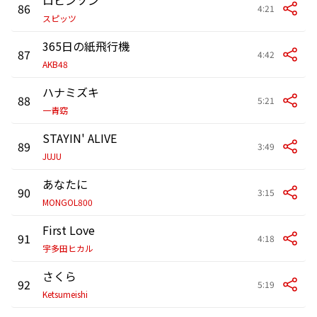
86
4:21
スピッツ
365日の紙飛行機
87
4:42
AKB48
ハナミズキ
88
5:21
一青窈
STAYIN' ALIVE
89
3:49
JUJU
あなたに
90
3:15
MONGOL800
First Love
91
4:18
宇多田ヒカル
さくら
92
5:19
Ketsumeishi