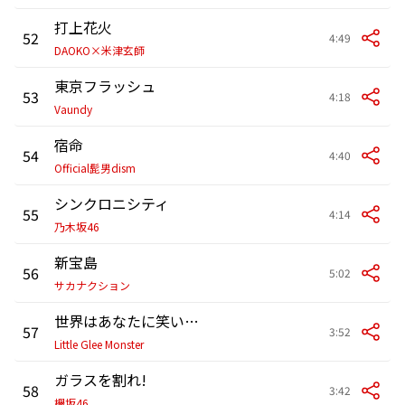
打上花火
52
4:49
DAOKO×米津玄師
東京フラッシュ
53
4:18
Vaundy
宿命
54
4:40
Official髭男dism
シンクロニシティ
55
4:14
乃木坂46
新宝島
56
5:02
サカナクション
世界はあなたに笑いかけている
57
3:52
Little Glee Monster
ガラスを割れ!
58
3:42
欅坂46