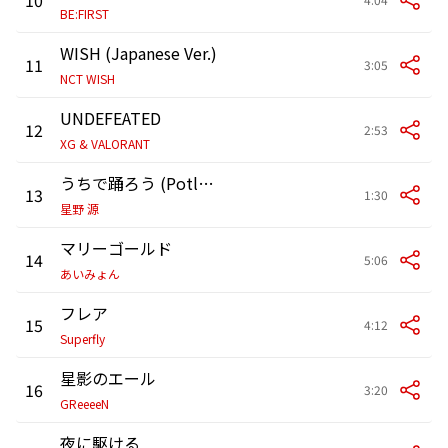
BE:FIRST
WISH (Japanese Ver.)
11
3:05
NCT WISH
UNDEFEATED
12
2:53
XG & VALORANT
うちで踊ろう (Potluck Mix)
13
1:30
星野 源
マリーゴールド
14
5:06
あいみょん
フレア
15
4:12
Superfly
星影のエール
16
3:20
GReeeeN
夜に駆ける