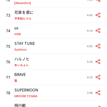
[Alexandros]
花束を君に
73
4:40
宇多田ヒカル
us
74
4:14
milet
STAY TUNE
75
4:55
Suchmos
ハルノヒ
76
5:26
あいみょん
BRAVE
77
4:33
嵐
SUPERMOON
78
3:46
HIROOMI TOSAKA
飛行艇