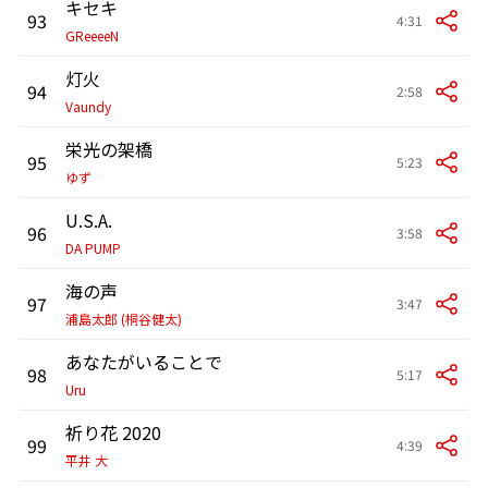
キセキ
93
4:31
GReeeeN
灯火
94
2:58
Vaundy
栄光の架橋
95
5:23
ゆず
U.S.A.
96
3:58
DA PUMP
海の声
97
3:47
浦島太郎 (桐谷健太)
あなたがいることで
98
5:17
Uru
祈り花 2020
99
4:39
平井 大