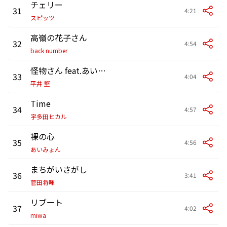
チェリー
31
4:21
スピッツ
高嶺の花子さん
32
4:54
back number
怪物さん feat.あいみょん
33
4:04
平井 堅
Time
34
4:57
宇多田ヒカル
裸の心
35
4:56
あいみょん
まちがいさがし
36
3:41
菅田将暉
リブート
37
4:02
miwa