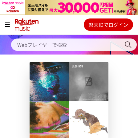
キャンペーン
料金プラン
楽天IDでログイン
Webプレイヤー
使い方
ご契約内容の確認・変更
ヘルプ
初回30日間無料お試し