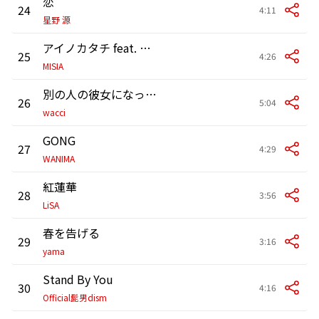
恋
24
4:11
星野 源
アイノカタチ feat. HIDE (GReeeeN)
25
4:26
MISIA
別の人の彼女になったよ
26
5:04
wacci
GONG
27
4:29
WANIMA
紅蓮華
28
3:56
LiSA
春を告げる
29
3:16
yama
Stand By You
30
4:16
Official髭男dism