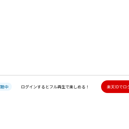
試聴中
ログインするとフル再生で楽しめる！
楽天IDでロ