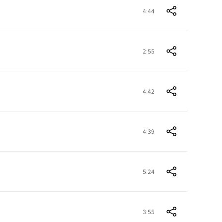
4:44
2:55
4:42
4:39
5:24
3:55