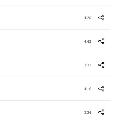
4:20
4:42
3:32
4:16
3:24