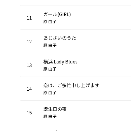
ガール(GIRL)
11
原 由子
あじさいのうた
12
原 由子
横浜 Lady Blues
13
原 由子
恋は、ご多忙申し上げます
14
原 由子
誕生日の夜
15
原 由子