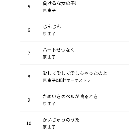
負けるな女の子!
5
原 由子
じんじん
6
原 由子
ハートせつなく
7
原 由子
愛して愛して愛しちゃったのよ
8
原 由子&稲村オーケストラ
ためいきのベルが鳴るとき
9
原 由子
かいじゅうのうた
10
原 由子