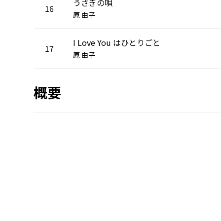
うさぎの唄
16
原 由子
I Love You はひとりごと
17
原 由子
概要