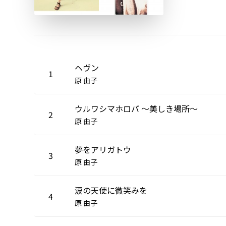
ヘヴン
1
原 由子
ウルワシマホロバ 〜美しき場所〜
2
原 由子
夢をアリガトウ
3
原 由子
涙の天使に微笑みを
4
原 由子