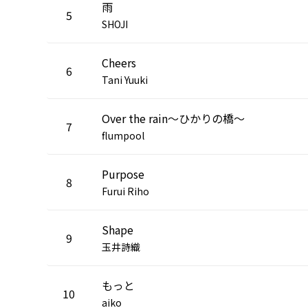
雨
5
SHOJI
Cheers
6
Tani Yuuki
Over the rain～ひかりの橋～
7
flumpool
Purpose
8
Furui Riho
Shape
9
玉井詩織
もっと
10
aiko