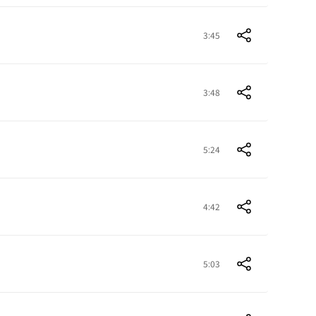
3:45
3:48
5:24
4:42
5:03