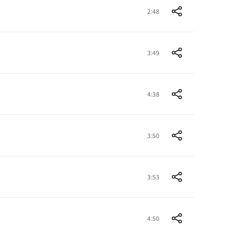
2:48
3:49
4:38
3:50
3:53
4:50