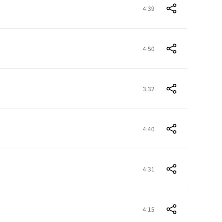
4:39
4:50
3:32
4:40
4:31
4:15