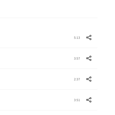
5:13
3:57
2:37
3:51