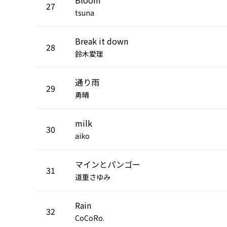
27
tsuna
Break it down
28
鈴木愛理
通り雨
29
勇晴
milk
30
aiko
マインとパンゴー
31
道重さゆみ
Rain
32
CoCoRo.