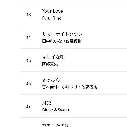
Your Love
33
Furui Riho
サマーナイトタウン
34
田中れいな×佐藤優樹
キレイな唄
35
阿部真央
すっぴん
36
宮本佳林・小片リサ・佐藤優樹
月蝕
37
Bitter & Sweet
恋をしたのは