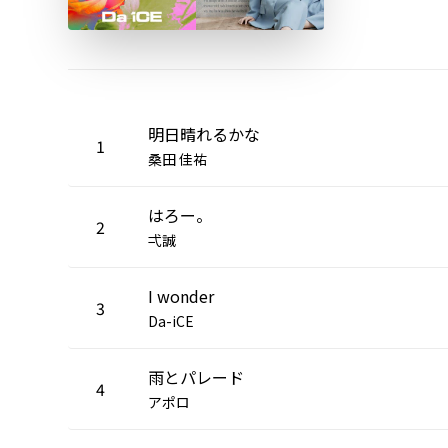
明日晴れるかな
1
桑田 佳祐
はろー。
2
弌誠
I wonder
3
Da-iCE
⾬とパレード
4
アポロ