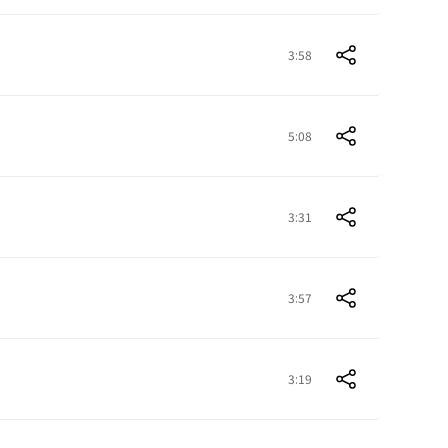
3:58
5:08
3:31
3:57
3:19