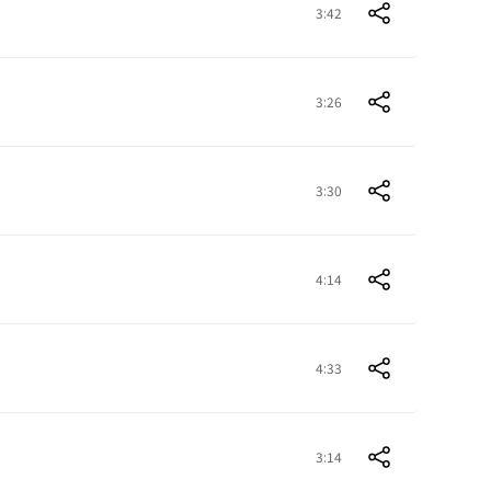
3:42
3:26
3:30
4:14
4:33
3:14