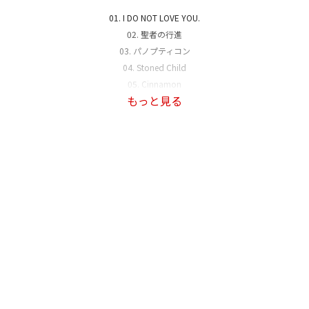
01. I DO NOT LOVE YOU.
02. 聖者の行進
03. パノプティコン
04. Stoned Child
05. Cinnamon
もっと見る
06. 化け猫
07. Moonthief
08. ラブソング（cover）
09. ハイドアンドシーク
10. 落下ウサギと寡黙な傍観者の手記
11. 悪魔の踊り方 feat. 鏡音リン
12. 或るキリスト者は告解室を去る、唯だ信仰のみを抱えて
13. よろこびのうた
14. 振り子の上で
15. 次回予告
16. スカー
17. ずうっといっしょ！
18. 芥の部屋は錆色に沈む