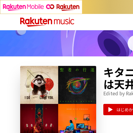
キタニタ
は天
Edited by Ra
はじめか