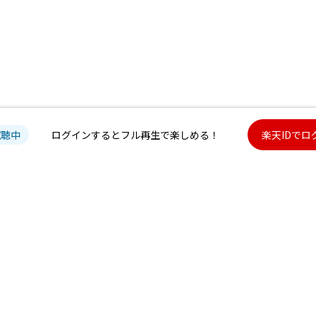
19. 私が明日死ぬなら
20. 青のすみか
＜アンコール＞
21. 旅にでも出よっか
22. クラブ・アンリアリティ
※一部未配信楽曲がございます。
試聴中
ログインするとフル再生で楽しめる！
楽天IDでロ