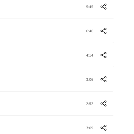
5:45
6:46
4:14
3:06
2:52
3:09