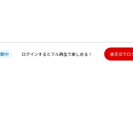
試聴中
ログインするとフル再生で楽しめる！
楽天IDでロ