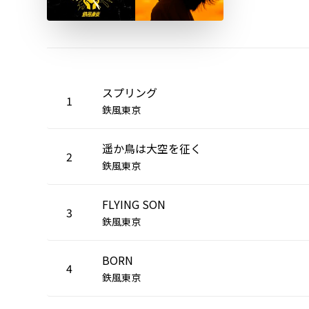
スプリング
1
鉄風東京
遥か鳥は大空を征く
2
鉄風東京
FLYING SON
3
鉄風東京
BORN
4
鉄風東京