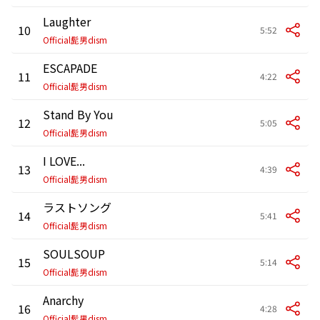
Laughter
10
5:52
Official髭男dism
ESCAPADE
11
4:22
Official髭男dism
Stand By You
12
5:05
Official髭男dism
I LOVE...
13
4:39
Official髭男dism
ラストソング
14
5:41
Official髭男dism
SOULSOUP
15
5:14
Official髭男dism
Anarchy
16
4:28
Official髭男dism