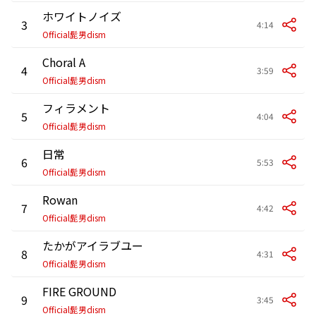
ホワイトノイズ
3
4:14
Official髭男dism
Choral A
4
3:59
Official髭男dism
フィラメント
5
4:04
Official髭男dism
日常
6
5:53
Official髭男dism
Rowan
7
4:42
Official髭男dism
たかがアイラブユー
8
4:31
Official髭男dism
FIRE GROUND
9
3:45
Official髭男dism