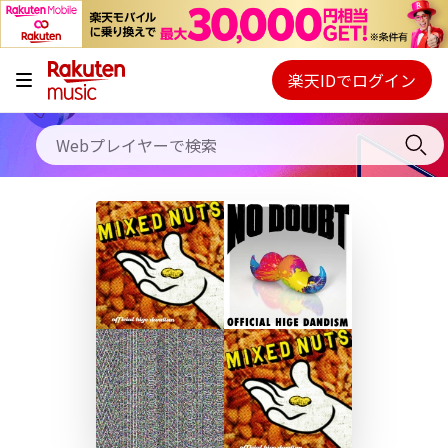
キャンペーン
料金プラン
楽天IDでログイン
Webプレイヤー
使い方
ご契約内容の確認・変更
ヘルプ
初回30日間無料お試し