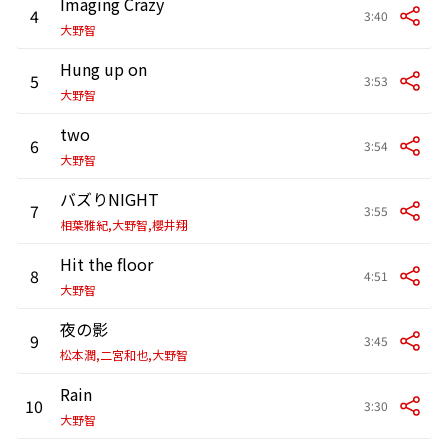
Imaging Crazy
4
3:40
大野智
Hung up on
5
3:53
大野智
two
6
3:54
大野智
バズりNIGHT
7
3:55
相葉雅紀,大野智,櫻井翔
Hit the floor
8
4:51
大野智
夜の影
9
3:45
松本潤,二宮和也,大野智
Rain
10
3:30
大野智