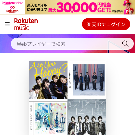
キャンペーン
料金プラン
楽天IDでログイン
Webプレイヤー
使い方
ご契約内容の確認・変更
ヘルプ
初回30日間無料お試し