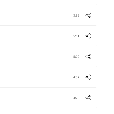
3:39
5:51
5:00
4:37
4:23