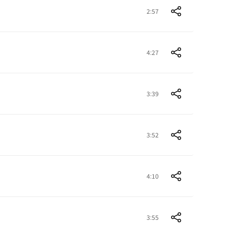
2:57
4:27
3:39
3:52
4:10
3:55