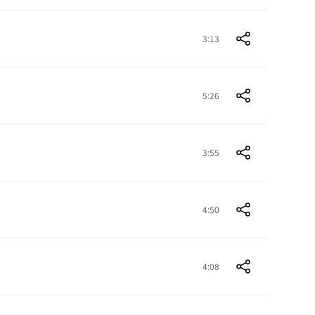
3:13
5:26
3:55
4:50
4:08