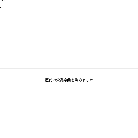
エ
プ・ドッグ/イグジビット/Nate Dogg
歴代の受賞楽曲を集めました