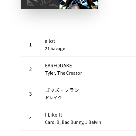
a lot
1
21 Savage
EARFQUAKE
2
Tyler, The Creator
ゴッズ・プラン
3
ドレイク
I Like It
4
Cardi B, Bad Bunny, J Balvin