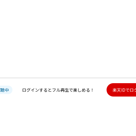
試聴中
ログインするとフル再生で楽しめる！
楽天IDでロ