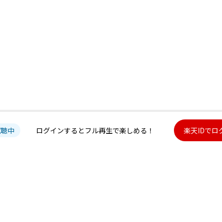
試聴中
ログインするとフル再生で楽しめる！
楽天IDでロ