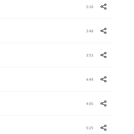
5:16
3:48
3:53
4:49
4:05
5:25