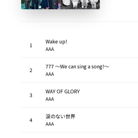
Wake up!
1
AAA
777 ～We can sing a song!～
2
AAA
WAY OF GLORY
3
AAA
涙のない世界
4
AAA