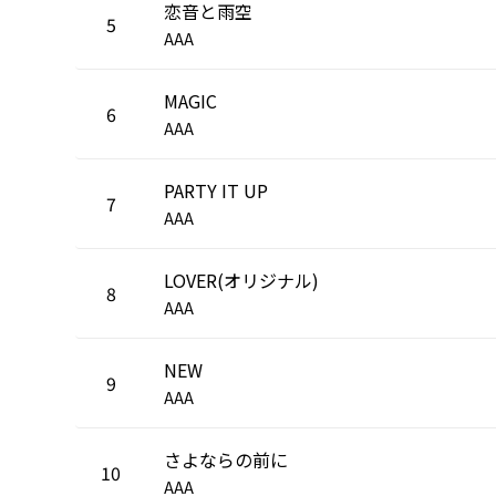
恋音と雨空
5
AAA
MAGIC
6
AAA
PARTY IT UP
7
AAA
LOVER(オリジナル)
8
AAA
NEW
9
AAA
さよならの前に
10
AAA