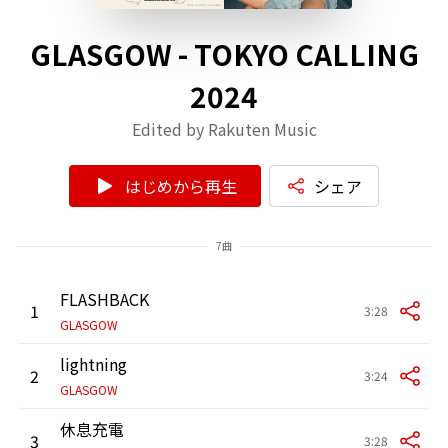
GLASGOW - TOKYO CALLING
2024
Edited by Rakuten Music
はじめから再生
シェア
7曲
FLASHBACK
1
3:28
GLASGOW
lightning
2
3:24
GLASGOW
休息充電
3
3:28