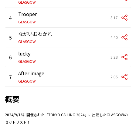
GLASGOW
Trooper
4
3:17
GLASGOW
ながいおわかれ
5
4:40
GLASGOW
lucky
6
3:28
GLASGOW
After image
7
2:05
GLASGOW
概要
2024/9/16に開催された「TOKYO CALLING 2024」に出演したGLASGOWの
セットリスト！