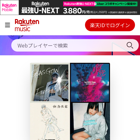
キャンペーン
料金プラン
楽天IDでログイン
Webプレイヤー
使い方
ご契約内容の確認・変更
ヘルプ
初回30日間無料お試し