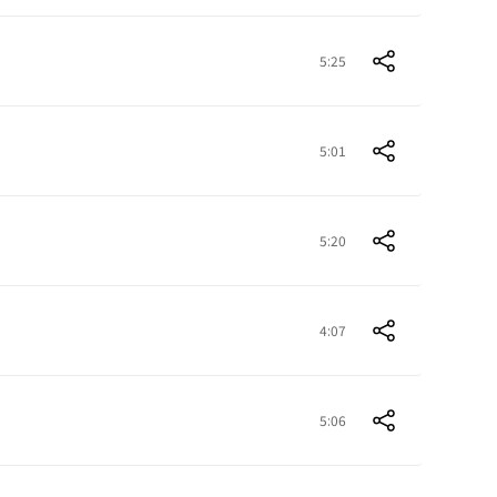
5:25
5:01
5:20
4:07
5:06