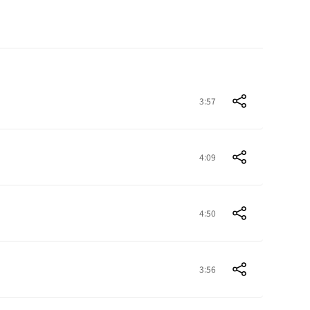
3:57
4:09
4:50
3:56