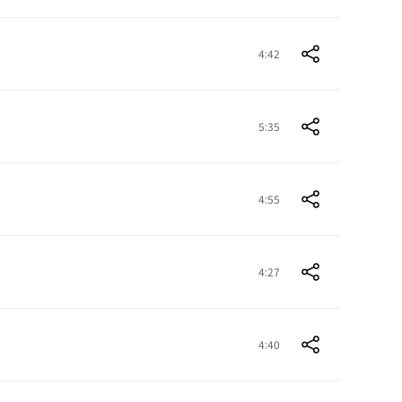
4:42
5:35
4:55
4:27
4:40