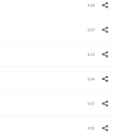
4:58
5:07
4:15
5:04
5:57
4:55