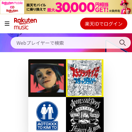
キャンペーン
料金プラン
楽天IDでログイン
Webプレイヤー
使い方
ご契約内容の確認・変更
ヘルプ
初回30日間無料お試し