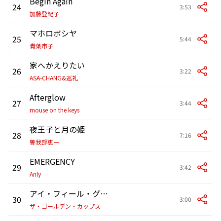
Begin Again
24
3:53
加藤登紀子
マホロボシヤ
25
5:44
青葉市子
家へかえりたい
26
3:22
ASA-CHANG&巡礼
Afterglow
27
3:44
mouse on the keys
夜王子と月の姫
28
7:16
曽我部恵一
EMERGENCY
29
3:42
Anly
アイ・フィール・グッド
30
3:00
ザ・ゴールデン・カップス