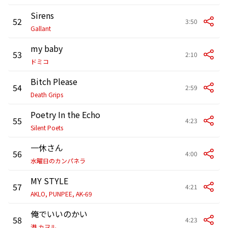
Sirens
52
3:50
Gallant
my baby
53
2:10
ドミコ
Bitch Please
54
2:59
Death Grips
Poetry In the Echo
55
4:23
Silent Poets
一休さん
56
4:00
水曜日のカンパネラ
MY STYLE
57
4:21
AKLO, PUNPEE, AK-69
俺でいいのかい
58
4:23
港 カヲル