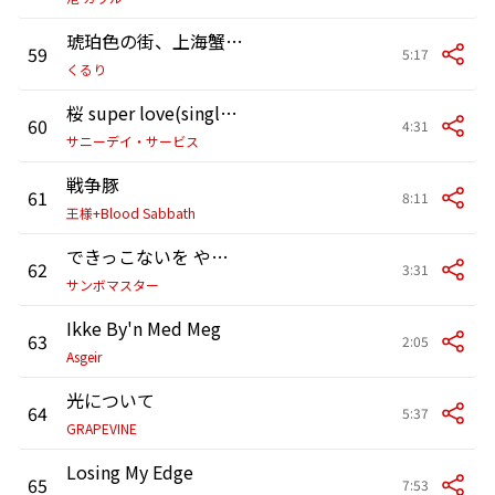
琥珀色の街、上海蟹の朝
59
5:17
くるり
桜 super love(single mix)
60
4:31
サニーデイ・サービス
戦争豚
61
8:11
王様+Blood Sabbath
できっこないを やらなくちゃ
62
3:31
サンボマスター
Ikke By'n Med Meg
63
2:05
Asgeir
光について
64
5:37
GRAPEVINE
Losing My Edge
65
7:53