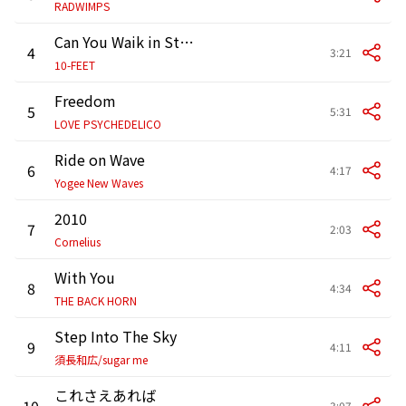
RADWIMPS
Can You Waik in State
4
3:21
10-FEET
Freedom
5
5:31
LOVE PSYCHEDELICO
Ride on Wave
6
4:17
Yogee New Waves
2010
7
2:03
Cornelius
With You
8
4:34
THE BACK HORN
Step Into The Sky
9
4:11
須長和広/sugar me
これさえあれば
10
3:07