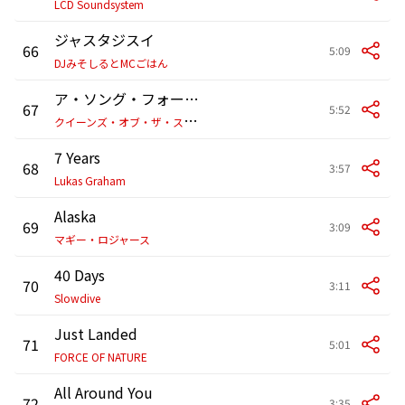
LCD Soundsystem
ジャスタジスイ
66
5:09
DJみそしるとMCごはん
ア・ソング・フォー・ザ・デッド
67
5:52
ク
イーンズ・オブ・ザ・ストーン・エイジ
7 Years
68
3:57
Lukas Graham
Alaska
69
3:09
マギー・ロジャース
40 Days
70
3:11
Slowdive
Just Landed
71
5:01
FORCE OF NATURE
All Around You
72
3:35