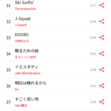
Ski Surfin'
31
2:27
The Avalanches
J-Squad
32
5:44
J-Squad
DOORS
33
3:56
UHNELLYS
眠るための絵
34
5:01
エマーソン北村
イエスタディ
35
3:08
Jake Shimabukuro
明日は晴れるから
36
2:41
tio
すごく安い肉
37
3:09
neco眠る