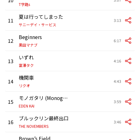
T字路s
夏は行ってしまった
11
3:13
サニーデイ・サービス
Beginners
12
6:17
黒田マナブ
いずれ
13
4:16
富澤タク
機関車
14
4:43
リクオ
モノガタリ (Monogatari)
15
3:59
EDEN KAI
ブルックリン最終出口
16
3:46
THE NOVEMBERS
Brown’s Field