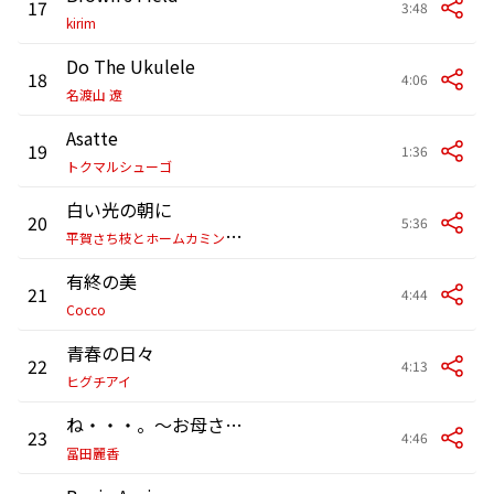
17
3:48
kirim
Do The Ukulele
18
4:06
名渡山 遼
Asatte
19
1:36
トクマルシューゴ
白い光の朝に
20
5:36
平
賀さち枝とホームカミングス
有終の美
21
4:44
Cocco
青春の日々
22
4:13
ヒグチアイ
ね・・・。～お母さんの桜～
23
4:46
冨田麗香