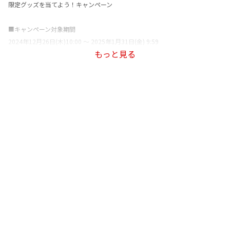
限定グッズを当てよう！キャンペーン
■キャンペーン対象期間
2024年12月26日(木)10:00 ～ 2025年1月31日(金) 9:59
もっと見る
■キャンペーン参加方法
下記①、②、③を満たした方が本抽選キャンペーンの対象となります。
①キャンペーンページより、抽選に参加するVTuberを選択してエントリーボ
タンを押下
※2名両方を選択することも可能です。
②キャンペーン期間中にRakuten Musicの「無料トライアル」に入会
※すでにRakuten Musicの各プランに入会されている方も本キャンペーンの対
象となります。
※バンドルプランをご利用の方は本キャンペーンの対象外です。
③キャンペーン期間中に、下記Talk&Songsに含まれるトークおよび楽曲をす
べてフル再生
※エントリー時の選択と同じVTuberのTalk&Songsを視聴することで、抽選対
象となります。
※アプリでの再生のみをカウントいたします。Web プレイヤー（ブラウザ）