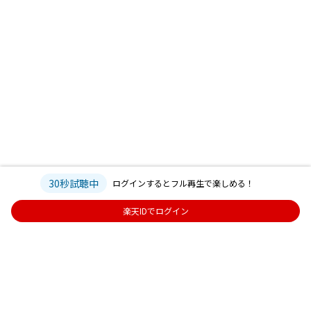
での再生は含みません。
※フル再生完了状況の表示はございませんのでご了承ください。
■プレゼント内容
抽選キャンペーン対象の方から合計20名様に、VTuberの限定グッズをプレゼ
ントいたします
※エントリー時に選択したVTuberのグッズが当選対象となります。
※宙星ぱる・夜巡ハナ両方をエントリー時に選択し、両方のキャンペーン対
象となった場合でも、当選はどちらかのみとなりますのでご了承ください。
-賞品送付時期：発送手配が整い次第発送
※送付が遅れる場合がございますので、予めご了承ください。
30秒試聴中
ログインするとフル再生で楽しめる！
-賞品の発送をもって当選連絡とさせていただきます。
楽天IDでログイン
-賞品は楽天会員情報にご登録いただいた住所へお送りいたします。
-お名前・宛先をご登録いただいていない方は、キャンペーンの対象外とさせ
ていただきます。
‐【転売および譲渡の禁止】ご当選者様のプレゼントの権利は当選者ご本人
様のみ有効です。転売および譲渡は一切禁止いたします。