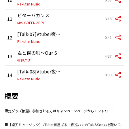
Rakuten Music
ビターバカンス
11
3:18
Mrs. GREEN APPLE
[Talk-07]Vtuber夜巡ハナTalk&Songs
12
0:41
Rakuten Music
君と僕の唄～Our Song～
13
4:37
夜巡ハナ
[Talk-08]Vtuber夜巡ハナTalk&Songs
14
0:00
Rakuten Music
概要
限定グッズ抽選に参加される方はキャンペーンページからエントリー！
■【楽天ミュージック】VTuber宙星ぱる・夜巡ハナのTalk&Songsを聴いて、