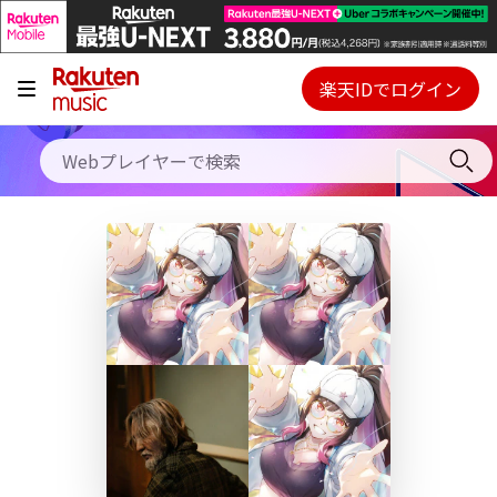
キャンペーン
料金プラン
楽天IDでログイン
Webプレイヤー
使い方
ご契約内容の確認・変更
ヘルプ
初回30日間無料お試し