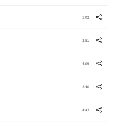
5:02
3:51
4:09
3:40
4:43