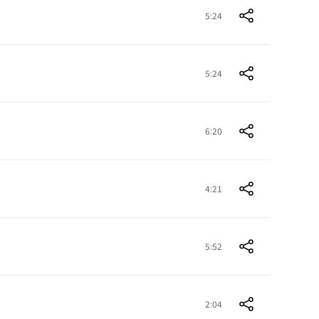
5:24
5:24
6:20
4:21
5:52
2:04