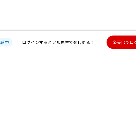
試聴中
ログインするとフル再生で楽しめる！
楽天IDでロ