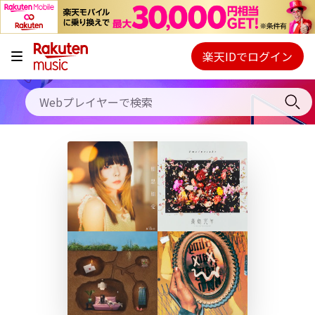
キャンペーン
料金プラン
楽天IDでログイン
Webプレイヤー
使い方
ご契約内容の確認・変更
ヘルプ
初回30日間無料お試し