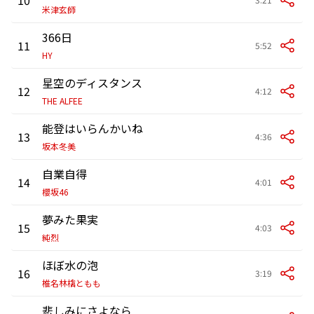
米津玄師
366日
11
5:52
HY
星空のディスタンス
12
4:12
THE ALFEE
能登はいらんかいね
13
4:36
坂本冬美
自業自得
14
4:01
櫻坂46
夢みた果実
15
4:03
純烈
ほぼ水の泡
16
3:19
椎名林檎ともも
悲しみにさよなら