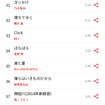
きっかけ
31
5:18
乃木坂46
満ちてゆく
32
5:11
藤井 風
Click
33
2:45
ME:I
ばらばら
34
3:22
星野 源
青と夏
35
4:30
Mrs. GREEN APPLE
僕らはいきものだから
36
4:38
緑黄色社会
神田川(2014年新録音)
37
3:21
南こうせつ