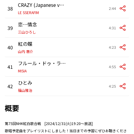
CRAZY (Japanese ver.)
38
2:44
LE SSERAFIM
恋…情念
39
4:31
三山ひろし
紅の蝶
40
4:23
山内 惠介
フルール・ドゥ・ラ・パシオン
41
4:55
MISIA
ひとみ
42
4:25
福山雅治
概要
第75回NHK紅白歌合戦 [2024/12/31(火)19:20～放送]
歌唱予定曲をプレイリストにしました！当日までの予習にぜひお聴きくださ