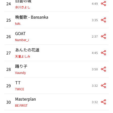
白雲の城
24
4:49
氷川きよし
晩餐歌 - Bansanka
25
3:35
tuki.
GOAT
26
2:37
Number_i
あんたの花道
27
4:45
天童よしみ
踊り子
28
3:50
Vaundy
TT
29
3:32
TWICE
Masterplan
30
3:32
BE:FIRST