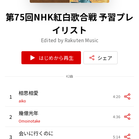
第75回NHK紅白歌合戦 予習プレ
イリスト
Edited by Rakuten Music
はじめから再生
シェア
42曲
相思相愛
1
4:20
aiko
幾億光年
2
4:36
Omoinotake
会いに行くのに
3
5:14