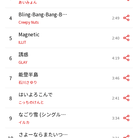
あいみょん
Bling-Bang-Bang-Born
4
2:49
Creepy Nuts
Magnetic
5
2:40
ILLIT
誘惑
6
4:19
GLAY
能登半島
7
3:46
石川さゆり
はいよろこんで
8
2:41
こっちのけんと
なごり雪 (シングルバージョン)
9
3:34
イルカ
さよーならまたいつか!- Sayonara
10
3:21