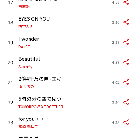
17
4:18
玉置浩二
EYES ON YOU
18
3:36
西野カナ
I wonder
19
2:37
Da-iCE
Beautiful
20
4:57
Superfly
2億4千万の瞳 -エキゾチック・ジャパン-
21
4:02
郷 ひろみ
5時53分の空で見つけた君と僕 (Japanese Ver.)
22
3:30
TOMORROW X TOGETHER
for you・・・
23
4:35
高橋 真梨子