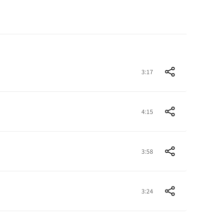
3:17
4:15
3:58
3:24