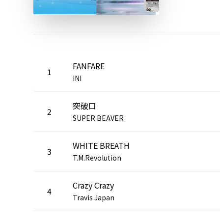
FANFARE
1
INI
突破口
2
SUPER BEAVER
WHITE BREATH
3
T.M.Revolution
Crazy Crazy
4
Travis Japan