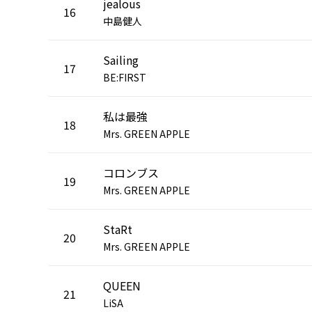
jealous
16
中島健人
Sailing
17
BE:FIRST
私は最強
18
Mrs. GREEN APPLE
コロンブス
19
Mrs. GREEN APPLE
StaRt
20
Mrs. GREEN APPLE
QUEEN
21
LiSA