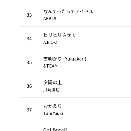
なんてったってアイドル
33
AKB48
ヒリヒリさせて
34
A.B.C-Z
雪明かり (Yukiakari)
35
&TEAM
夕陽の上
36
川崎鷹也
おかえり
37
Tani Yuuki
Got Boost?