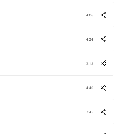
4:06
4:24
3:13
4:40
3:45