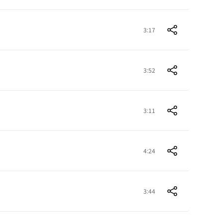
3:17
3:52
3:11
4:24
3:44