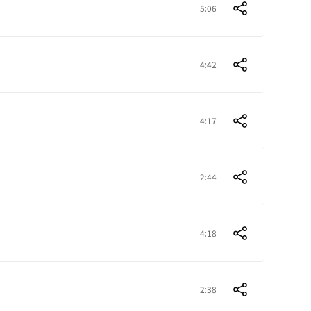
5:06
4:42
4:17
2:44
4:18
2:38