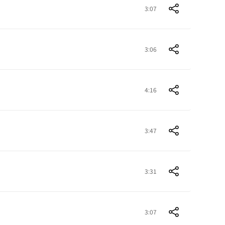
3:07
3:06
4:16
3:47
3:31
3:07