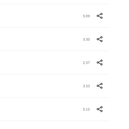
5:09
3:30
2:37
3:33
5:15