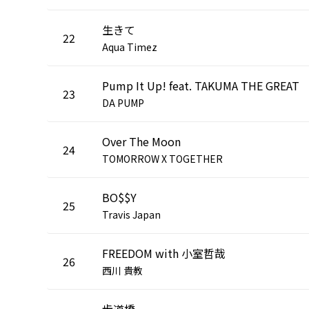
生きて
22
Aqua Timez
Pump It Up! feat. TAKUMA THE GREAT
23
DA PUMP
Over The Moon
24
TOMORROW X TOGETHER
BO$$Y
25
Travis Japan
FREEDOM with 小室哲哉
26
西川 貴教
歩道橋