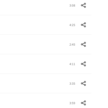
3:08
4:25
2:45
4:11
3:35
3:59