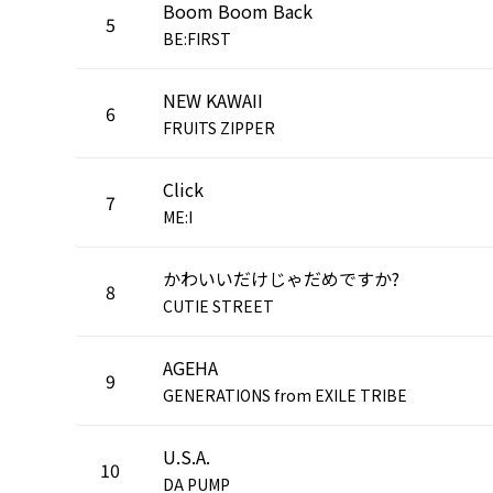
Boom Boom Back
5
BE:FIRST
NEW KAWAII
6
FRUITS ZIPPER
Click
7
ME:I
かわいいだけじゃだめですか?
8
CUTIE STREET
AGEHA
9
GENERATIONS from EXILE TRIBE
U.S.A.
10
DA PUMP