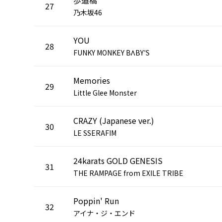
27
乃木坂46
YOU
28
FUNKY MONKEY BΛBY'S
Memories
29
Little Glee Monster
CRAZY (Japanese ver.)
30
LE SSERAFIM
24karats GOLD GENESIS
31
THE RAMPAGE from EXILE TRIBE
Poppin' Run
32
アイナ・ジ・エンド