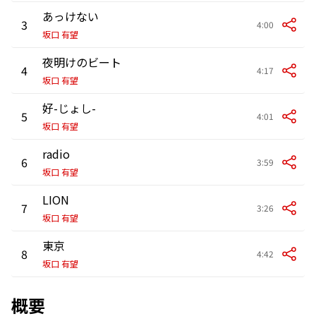
あっけない
3
4:00
坂口 有望
夜明けのビート
4
4:17
坂口 有望
好-じょし-
5
4:01
坂口 有望
radio
6
3:59
坂口 有望
LION
7
3:26
坂口 有望
東京
8
4:42
坂口 有望
概要