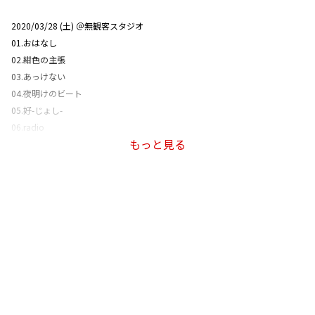
2020/03/28 (土) ＠無観客スタジオ
01.おはなし
02.紺色の主張
03.あっけない
04.夜明けのビート
05.好-じょし-
06.radio
もっと見る
07.LION
08.東京