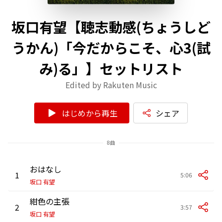
坂口有望【聴志動感(ちょうしど
うかん)「今だからこそ、心3(試
み)る」】セットリスト
Edited by Rakuten Music
はじめから再生
シェア
8曲
おはなし
1
5:06
坂口 有望
紺色の主張
2
3:57
坂口 有望