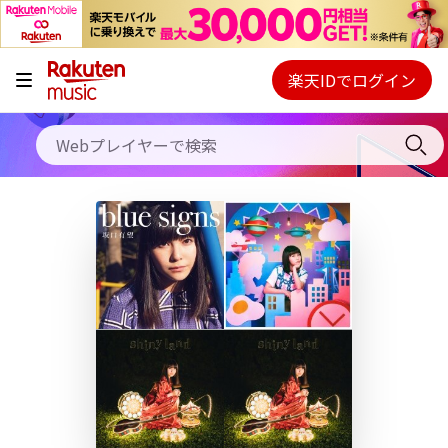
キャンペーン
料金プラン
楽天IDでログイン
Webプレイヤー
使い方
ご契約内容の確認・変更
ヘルプ
初回30日間無料お試し