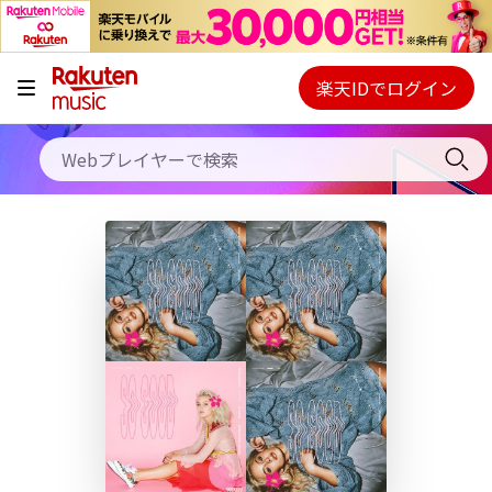
キャンペーン
料金プラン
楽天IDでログイン
Webプレイヤー
使い方
ご契約内容の確認・変更
ヘルプ
初回30日間無料お試し