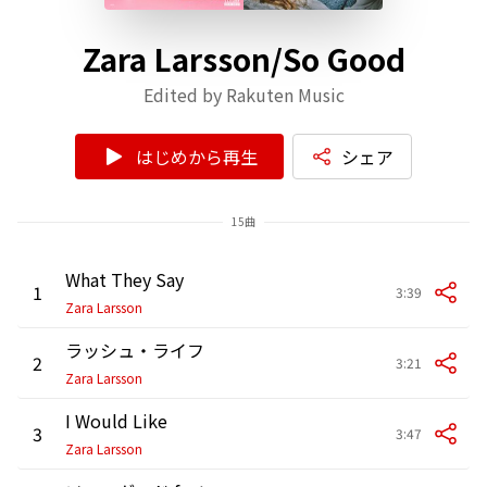
Zara Larsson/So Good
Edited by Rakuten Music
はじめから再生
シェア
15曲
What They Say
1
3:39
Zara Larsson
ラッシュ・ライフ
2
3:21
Zara Larsson
I Would Like
3
3:47
Zara Larsson