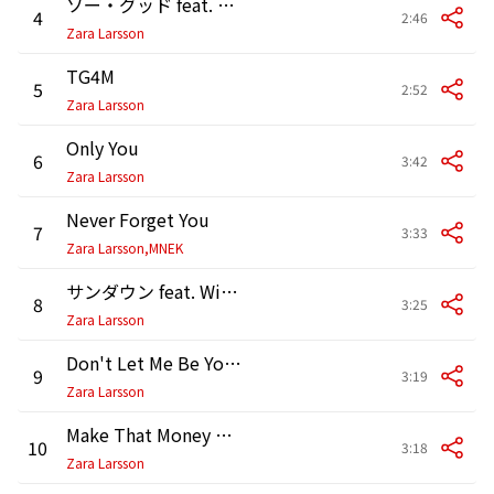
ソー・グッド feat. Ty Dolla $ign
4
2:46
Zara Larsson
TG4M
5
2:52
Zara Larsson
Only You
6
3:42
Zara Larsson
Never Forget You
7
3:33
Zara Larsson,MNEK
サンダウン feat. WizKid
8
3:25
Zara Larsson
Don't Let Me Be Yours
9
3:19
Zara Larsson
Make That Money Girl
10
3:18
Zara Larsson