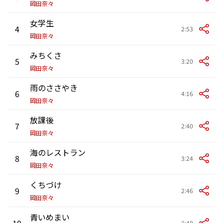
岡田奈々
女学生
4
2:53
岡田奈々
みちくさ
5
3:20
岡田奈々
雨のささやき
6
4:16
岡田奈々
放課後
7
2:40
岡田奈々
海のレストラン
8
3:24
岡田奈々
くちづけ
9
2:46
岡田奈々
青いめまい
10
2:48