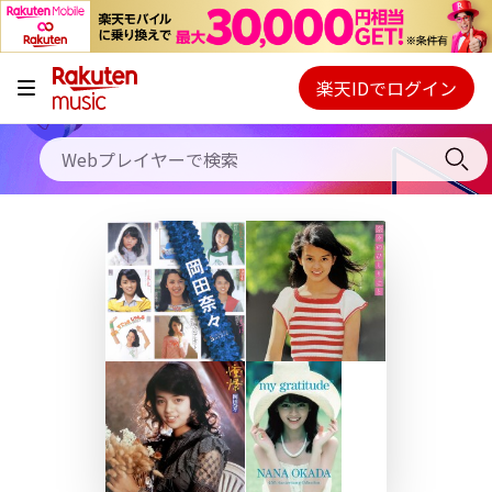
キャンペーン
料金プラン
楽天IDでログイン
Webプレイヤー
使い方
ご契約内容の確認・変更
ヘルプ
初回30日間無料お試し