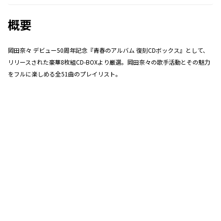
概要
岡田奈々 デビュー50周年記念『青春のアルバム 復刻CDボックス』として、
リリースされた豪華8枚組CD-BOXより厳選。岡田奈々の歌手活動とその魅力
をフルに楽しめる全51曲のプレイリスト。