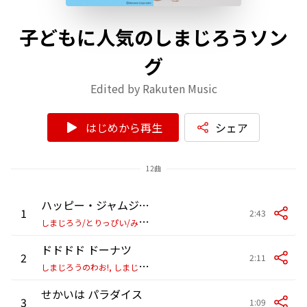
子どもに人気のしまじろうソン
グ
Edited by Rakuten Music
はじめから再生
シェア
12曲
ハッピー・ジャムジャム(エンディングテーマ)
1
2:43
し
まじろう/とりっぴい/みみりん/らむりん
ドドドド ドーナツ
2
2:11
し
まじろうのわお!, しまじろう, みみりん, とりっぴい & にゃっきい
せかいは パラダイス
3
1:09