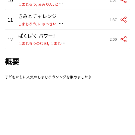
し
まじろう, みみりん, とりっぴい & にゃっきい
きみとチャレンジ
11
1:37
し
まじろう, にゃっきい, とりっぴい & みみりん
ぱくぱく パワー!
12
2:00
し
まじろうのわお!, しまじろう & 小川真奈
概要
子どもたちに人気のしまじろうソングを集めました♪