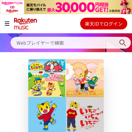
キャンペーン
料金プラン
楽天IDでログイン
Webプレイヤー
使い方
ご契約内容の確認・変更
ヘルプ
初回30日間無料お試し