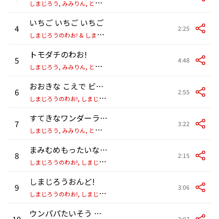
し
まじろう, みみりん, とりっぴい & にゃっきい
いちご いちご いちご
4
2:25
し
まじろうのわお! & しまじろう
トモダチのわお!
5
4:48
し
まじろう, みみりん, とりっぴい & にゃっきい
おおきな こえで ビバ・ラ・ビダ!
6
2:55
し
まじろうのわお!, しまじろう & 佐々木詩織
すてきなワンダーランド (Full Ver.)
7
3:22
し
まじろう, みみりん, とりっぴい & にゃっきい
まみむめもったいない!
8
2:15
し
まじろうのわお!, しまじろう, みみりん, とりっぴい, にゃっきい & 福島渚
しまじろうおんど!
9
3:06
し
まじろうのわお!, しまじろう & 野島直人
ウンパパたいそう ～グリーンウッドのウンパパたいそう～
10
2:07