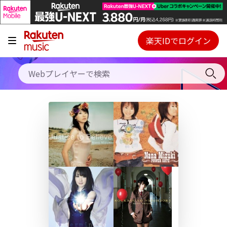
キャンペーン
料金プラン
楽天IDでログイン
Webプレイヤー
使い方
ご契約内容の確認・変更
ヘルプ
初回30日間無料お試し