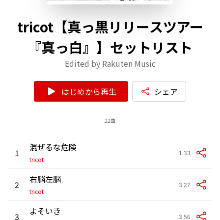
tricot【真っ黒リリースツアー
『真っ白』】セットリスト
Edited by Rakuten Music
はじめから再生
シェア
22曲
混ぜるな危険
1
1:33
tricot
右脳左脳
2
3:27
tricot
よそいき
3
3:56