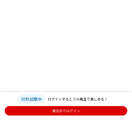
19.真っ黒
＜アンコール＞
20.potage
21.99.974℃
22.MATSURI
30秒試聴中
ログインするとフル再生で楽しめる！
楽天IDでログイン