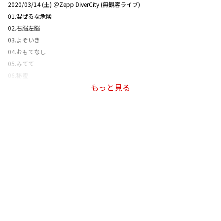
2020/03/14 (土) ＠Zepp DiverCity (無観客ライブ)
01.混ぜるな危険
02.右脳左脳
03.よそいき
04.おもてなし
05.みてて
06.秘蜜
もっと見る
07.低速道路
08.E
09.ブームに乗って
10.ひと飲みで
11.大発明
12.爆裂パニエさん
13.あふれる
14.順風満帆
15.なか
16.ワンシーズン
17.危なくなく無い街へ
18.真っ白