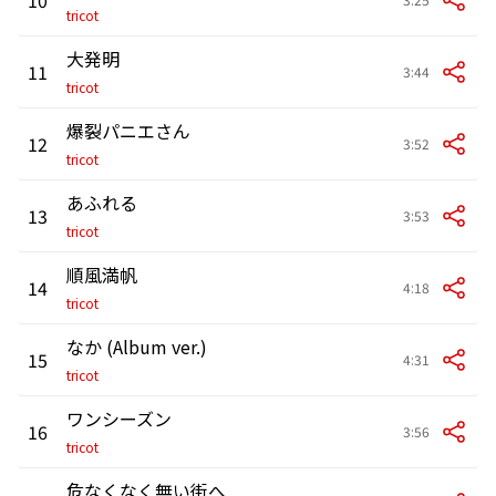
tricot
大発明
11
3:44
tricot
爆裂パニエさん
12
3:52
tricot
あふれる
13
3:53
tricot
順風満帆
14
4:18
tricot
なか (Album ver.)
15
4:31
tricot
ワンシーズン
16
3:56
tricot
危なくなく無い街へ