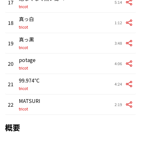
17
5:14
tricot
真っ白
18
1:12
tricot
真っ黒
19
3:48
tricot
potage
20
4:06
tricot
99.974℃
21
4:24
tricot
MATSURI
22
2:19
tricot
概要