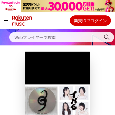
キャンペーン
料金プラン
楽天IDでログイン
Webプレイヤー
使い方
ご契約内容の確認・変更
ヘルプ
初回30日間無料お試し