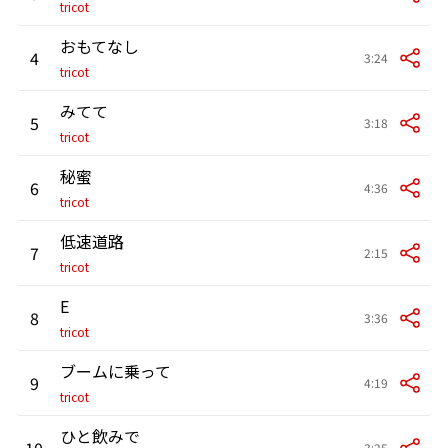
tricot
おもてなし
4
3:24
tricot
みてて
5
3:18
tricot
秘蜜
6
4:36
tricot
低速道路
7
2:15
tricot
E
8
3:36
tricot
ブームに乗って
9
4:19
tricot
ひと飲みで
10
3:25