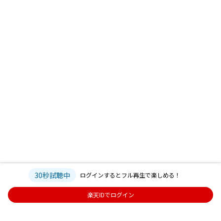
17. ワンドリンク別
18. 愛の波
19. STAY with ME
20. 星が泳ぐ
21. ミスター・ブルースカイ
22. ヤングアダルト
23. 静かな海
30秒試聴中
ログインするとフル再生で楽しめる！
楽天IDでログイン