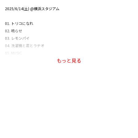
2025/6/14(土) @横浜スタジアム
01. トリコになれ
02. 鳴らせ
03. レモンパイ
04. 洗濯機と君とラヂオ
05. MUSIC
もっと見る
06. たましいの居場所
07. 恋人ごっこ
08. ブルーベリー・ナイツ
09. なんでもないよ、
10. 零色
11. 日常と君と僕の歌
12. サンキュー・フォー・ザ・ミュージック
13. girl my friend
14. 幸せやそれに似たもの
15. 前世よ、しっかり
16. ハートロッカー