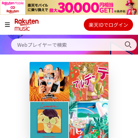
キャンペーン
料金プラン
楽天IDでログイン
Webプレイヤー
使い方
ご契約内容の確認・変更
ヘルプ
初回30日間無料お試し