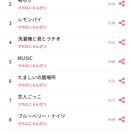
2
3:16
マカロニえんぴつ
レモンパイ
3
3:39
マカロニえんぴつ
洗濯機と君とラヂオ
4
3:51
マカロニえんぴつ
MUSIC
5
3:56
マカロニえんぴつ
たましいの居場所
6
3:21
マカロニえんぴつ
恋人ごっこ
7
3:17
マカロニえんぴつ
ブルーベリー・ナイツ
8
4:04
マカロニえんぴつ