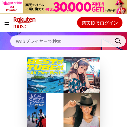
キャンペーン
料金プラン
楽天IDでログイン
Webプレイヤー
使い方
ご契約内容の確認・変更
ヘルプ
初回30日間無料お試し