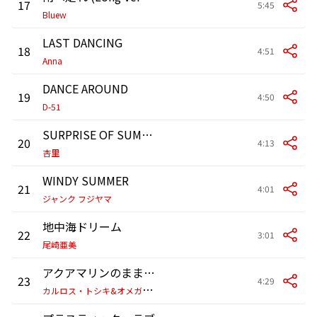
17
5:45
Bluew
LAST DANCING
18
4:51
Anna
DANCE AROUND
19
4:50
D-51
SURPRISE OF SUMMER
20
4:13
杏里
WINDY SUMMER
21
4:01
ジャンク フジヤマ
地中海ドリーム
22
3:01
尾崎亜美
アクアマリンのままでいて
23
4:29
カ
ルロス・トシキ&オメガトライブ