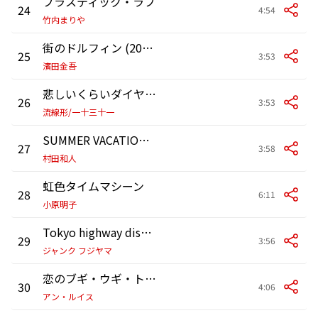
プラスティック・ラブ
24
4:54
竹内まりや
街のドルフィン (2020 Remaster)
25
3:53
濱田金吾
悲しいくらいダイヤモンド
26
3:53
流線形/一十三十一
SUMMER VACATION (2012 Remaster)
27
3:58
村田和人
虹色タイムマシーン
28
6:11
小原明子
Tokyo highway disco drive (Horizon Version)
29
3:56
ジャンク フジヤマ
恋のブギ・ウギ・トレイン
30
4:06
アン・ルイス