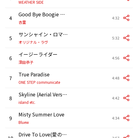
WEATHER SIDE
Good Bye Boogie Dance
4
4:32
杏里
サンシャイン・ロマンス
5
5:32
オリジナル・ラヴ
イージーライダー
6
4:56
深田恭子
True Paradise
7
4:48
ONE STEP communicate
Skyline (Aerial Version)
8
4:42
island etc.
Misty Summer Love
9
4:34
Bluew
Drive To Love(愛の海へ)
10
3:57