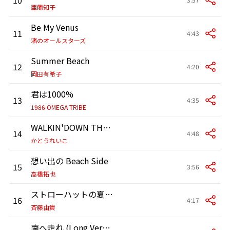
亜蘭知子
Be My Venus
11
4:43
渚のオールスターズ
Summer Beach
12
4:20
岡田有希子
君は1000%
13
4:35
1986 OMEGA TRIBE
WALKIN'DOWN THE LOVE
14
4:48
かとうれいこ
想い出の Beach Side
15
3:56
高橋拓也
ストローハットの夏想い
16
4:17
斉藤由貴
南へ走れ (Long Version)