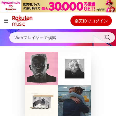
キャンペーン
料金プラン
楽天IDでログイン
Webプレイヤー
使い方
ご契約内容の確認・変更
ヘルプ
初回30日間無料お試し