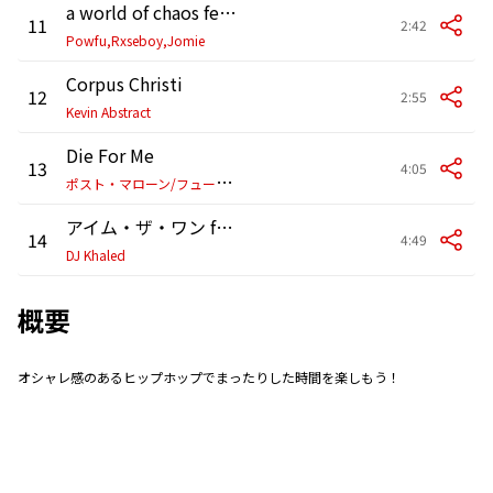
a world of chaos feat. ivri
11
2:42
Powfu,Rxseboy,Jomie
Corpus Christi
12
2:55
Kevin Abstract
Die For Me
13
4:05
ポ
スト・マローン/フューチャー/ホールジー
アイム・ザ・ワン feat. Justin Bieber,Quavo,Chance The Rapper,Lil Wayne
14
4:49
DJ Khaled
概要
オシャレ感のあるヒップホップでまったりした時間を楽しもう！