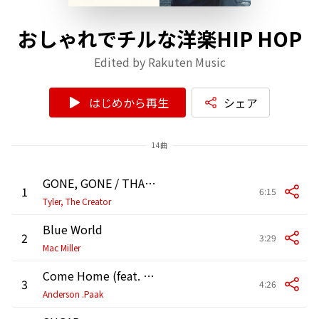
おしゃれでチルな洋楽HIP HOP
Edited by Rakuten Music
はじめから再生
シェア
14曲
GONE, GONE / THANK YOU
1
6:15
Tyler, The Creator
Blue World
2
3:29
Mac Miller
Come Home (feat. André 3000)
3
4:26
Anderson .Paak