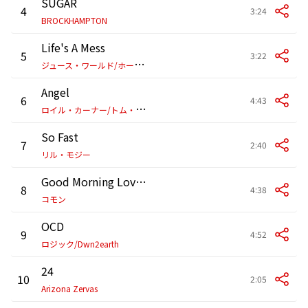
SUGAR
4
3:24
BROCKHAMPTON
Life's A Mess
5
3:22
ジ
ュース・ワールド/ホールジー
Angel
6
4:43
ロ
イル・カーナー/トム・ミッシュ
So Fast
7
2:40
リル・モジー
Good Morning Love - A COLORS SHOW
8
4:38
コモン
OCD
9
4:52
ロジック/Dwn2earth
24
10
2:05
Arizona Zervas