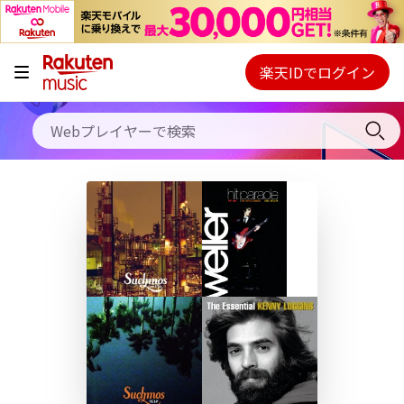
キャンペーン
料金プラン
楽天IDでログイン
Webプレイヤー
使い方
ご契約内容の確認・変更
ヘルプ
初回30日間無料お試し