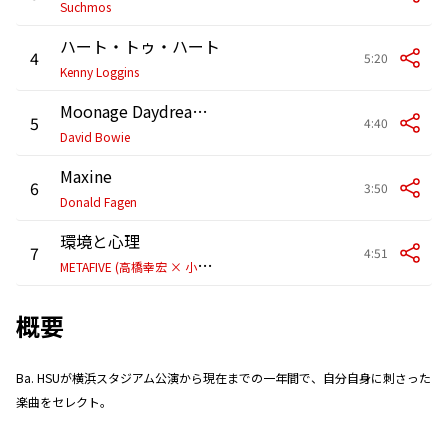
Suchmos
ハート・トゥ・ハート
4
5:20
Kenny Loggins
Moonage Daydream (2002 Remaster)
5
4:40
David Bowie
Maxine
6
3:50
Donald Fagen
環境と心理
7
4:51
M
ETAFIVE (高橋幸宏 × 小山田圭吾 × 砂原良徳 × TOWA TEI × ゴンドウトモヒコ × LEO今井)
概要
Ba. HSUが横浜スタジアム公演から現在までの一年間で、自分自身に刺さった
楽曲をセレクト。